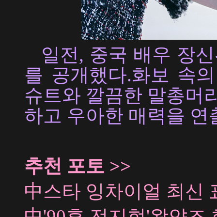
일전, 중국 배우 장신
를 공개했다.화보 속의
슈트와 깔끔한 말총머리
하고 우아한 매력을 연출
추천 포토 >>
中스타 잉차이얼 최신 
中'90후 전지현'왕얀즈