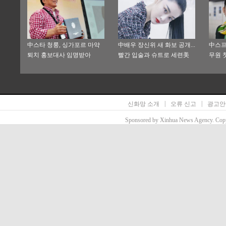
中스타 청룽, 싱가포르 마약
中배우 장신위 새 화보 공개...
中스프
퇴치 홍보대사 임명받아
빨간 입술과 슈트로 세련美
무원 
연출