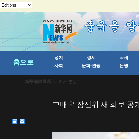
新華網韓國語
>> 기사 본문
中배우 장신위 새 화보 공개