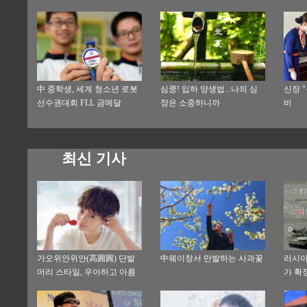
中 중학생, 세계 청소년 로봇
심쿵! 입하 양생법...나의 심
신장 
선수권대회 FLL 금메달
장은 소중하니까
비
최신 기사
가오위안위안(高圓圓) 단발
中웨이창서 만발하는 사과꽃
러시아
머리 스타일, 우아하고 아름
가 확
다워