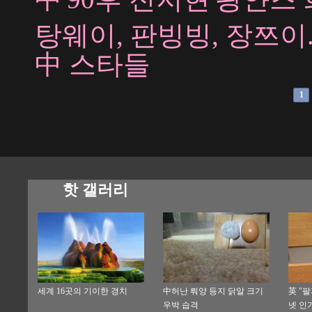
탕웨이, 판빙빙, 장쯔이
中 스타들
1
핫 갤러리
세계 16곳의 기이한 경치
中허난 뤄양 등지 닭알 크기
英 "
우박 습격
넷 인