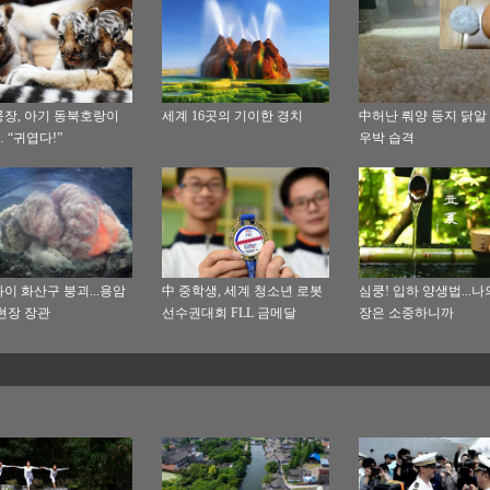
장, 아기 동북호랑이
세계 16곳의 기이한 경치
中허난 뤄양 등지 닭알
 “귀엽다!”
우박 습격
이 화산구 붕괴...용암
中 중학생, 세계 청소년 로봇
심쿵! 입하 양생법...나
현장 장관
선수권대회 FLL 금메달
장은 소중하니까