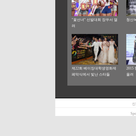
"꽃선녀" 선발대회 장쑤서 열
청산녹
려
제22회 베이징대학생영화제
201
폐막식에서 빛난 스타들
올려