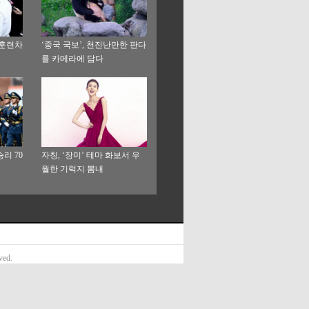
사훈련차
‘중국 국보’, 천진난만한 판다
를 카메라에 담다
리 70
자칭, ‘장미’ 테마 화보서 우
월한 기럭지 뽐내