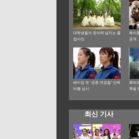
대학생들의 창의력 넘치는 졸
헤이룽
업사진
공개…
베이징 첫 ‘공중 여경찰’ 단독
美하와
비행 심사
폭발 
최신 기사