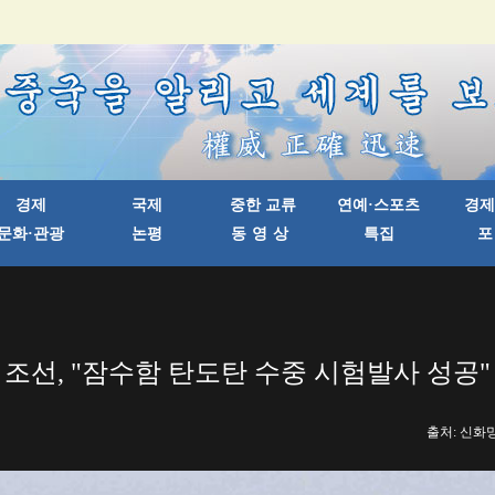
조선, "잠수함 탄도탄 수중 시험발사 성공"
출처: 신화망 한