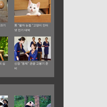
 크기
英 "팔자 눈썹 "고양이 인터
넷 인기 대박
의 심
신장 "둥제" 관광 고봉기 준
비