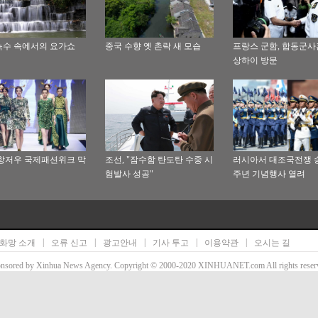
수 속에서의 요가쇼
중국 수향 옛 촌락 새 모습
프랑스 군함, 합동군
상하이 방문
5 항저우 국제패션위크 막
조선, "잠수함 탄도탄 수중 시
러시아서 대조국전쟁 승
험발사 성공"
주년 기념행사 열려