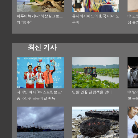
파푸아뉴기니: 해상실크로드
유니버시아드의 한국 미녀 도
中 고
의 "명주"
우미
장 불
최신 기사
다이빙 여자 3m 스프링보드:
만발 연꽃 관광객을 맞이
中 발
중국선수 금은메달 획득
첫 공