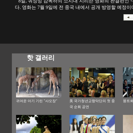
8일, 궈징밍 감독하의 소시대 시리즌 영화의 완결편인 
다. 영화는 7월 9일에 전 중국 내에서 공개 방영할 예정이다
핫 갤러리
귀여운 아기 기린 "샤오장"
美 국가청년교향악단의 첫 중
몽트뢰
국 순회 공연