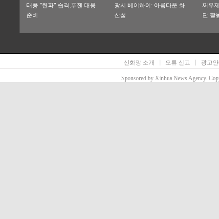
태풍 "린파" 습격,푸젠 대응
광시 베이하이: 아름다운 화
쩌우제
준비
산섬
단 활