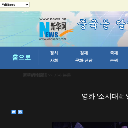
新華網韓國語
>> 기사 본문
영화 '소시대4: