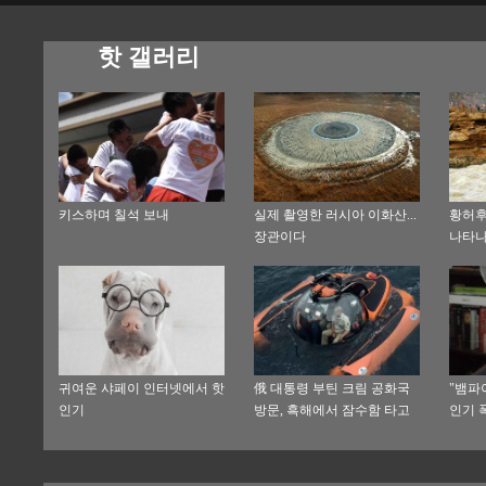
핫 갤러리
키스하며 칠석 보내
실제 촬영한 러시아 이화산...
황허후
장관이다
나타나
해
귀여운 샤페이 인터넷에서 핫
俄 대통령 부틴 크림 공화국
"뱀파
인기
방문, 흑해에서 잠수함 타고
인기 
침몰된 선박을 탐방