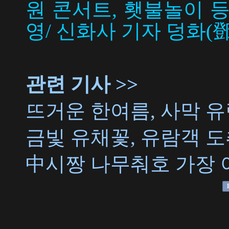
원 콘서트, 횃불놀이 
영/ 신화사 기자 덩화(鄧
관련 기사 >>
뜨거운 한여름, 사막 유
금빛 유채꽃, 유람객 
中시짱 나무춰호 가장 