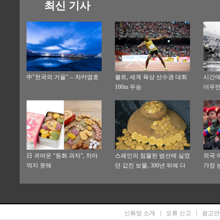
최신 기사
中"천국의 거울" -- 차카염호
볼트, 세계 육상 선수권 대회
시간에
100m 우승
더우먼
日 귀여운 “동화 과자”, 차마
스페인의 침물된 범선에 실었
외국 
먹지 못해
던 값진 보물, 300년 뒤에 다
가장 
시 해빛을
가장 