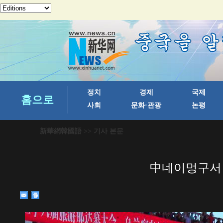
新華網韓國語
>> 기사 본문
中네이멍구서 