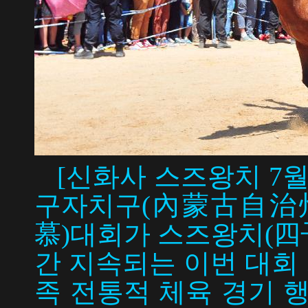
[신화사 스즈왕치 7월 2
구자치구(內蒙古自治州)
慕)대회가 스즈왕치(四
간 지속되는 이번 대회 
족 전통적 체육 경기 