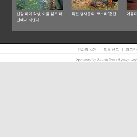
신장 하미 학생, 여름 캠프 허
특전 병사들의 ‘코브라’훈련
아름다
난에서 지낸다