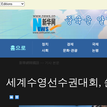
新華網韓國語
>> 기사 본문
세계수영선수권대회, 쑨