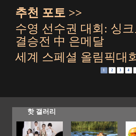
추천 포토 >>
수영 선수권 대회: 싱
결승전 中 은메달
세계 스페셜 올림픽대회
1
2
3
4
핫 갤러리