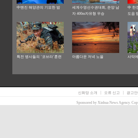
中톈진 해양관의 기묘한 밤
세계수영선수권대회, 쑨양 남
中 한
자 400m자유형 우승
도읍 
특전 병사들의 ‘코브라’훈련
아름다운 저녁 노을
사막에