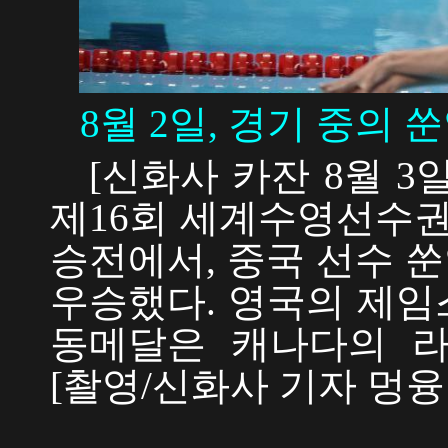
8월 2일, 경기 중의 쑨
[신화사 카잔 8월 3일
제16회 세계수영선수권
승전에서, 중국 선수 쑨
우승했다. 영국의 제임
동메달은 캐나다의 라
[촬영/신화사 기자 멍융