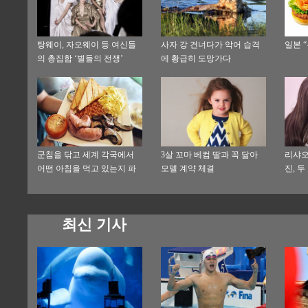
탕웨이, 자오웨이 등 여신들
사자 강 건너다가 악어 습격
일본 
의 총집합 ‘별들의 전쟁’
에 황급히 도망가다
군침을 닦고 세계 각국에서
3살 꼬마 베컴 딸과 꼭 닮아
리샤오
어떤 아침을 먹고 있는지 파
모델 계약 체결
진, 
헤쳐보자
최신 기사