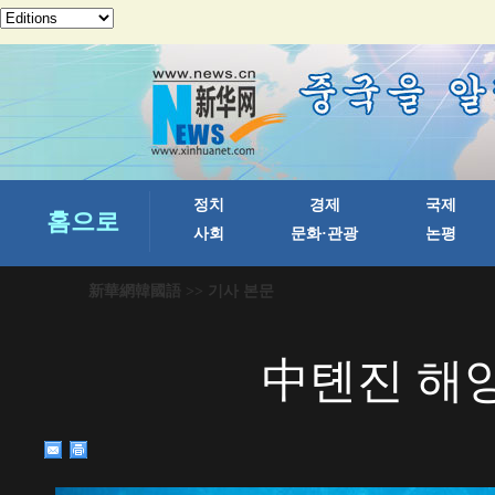
新華網韓國語
>> 기사 본문
中톈진 해