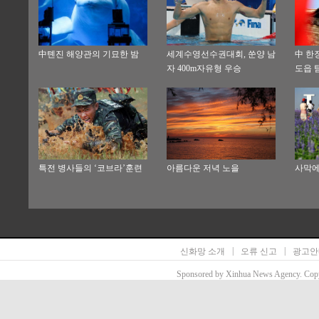
中톈진 해양관의 기묘한 밤
세계수영선수권대회, 쑨양 남
中 한
자 400m자유형 우승
도읍 
특전 병사들의 ‘코브라’훈련
아름다운 저녁 노을
사막에