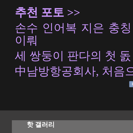
추천 포토 >>
손수 인어복 지은 충칭
이뤄
세 쌍둥이 판다의 첫 돐
中남방항공회사, 처음으
핫 갤러리