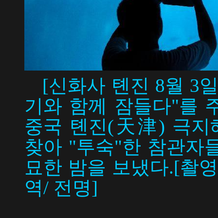
[신화사 톈진 8월 3일
기와 함께 잠들다"를 
중국 톈진(天津) 극지
찾아 "투숙"한 참관자
묘한 밤을 보냈다.[촬영
역/ 전명]