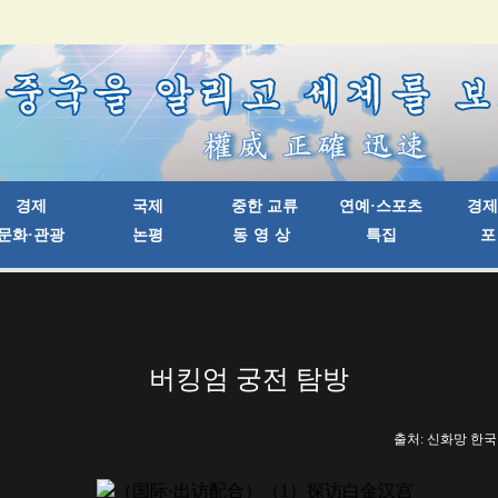
버킹엄 궁전 탐방
출처: 신화망 한국어판 