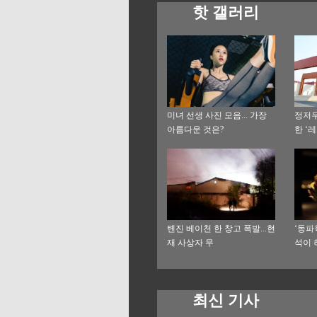
핫 갤러리
미녀 선생 사진 모음... 가장
정저우
아름다운 것은?
한 ‘
톈진 베이천 한 창고 폭발...현
‘동파
재 사상자 무
석이 
최신 기사