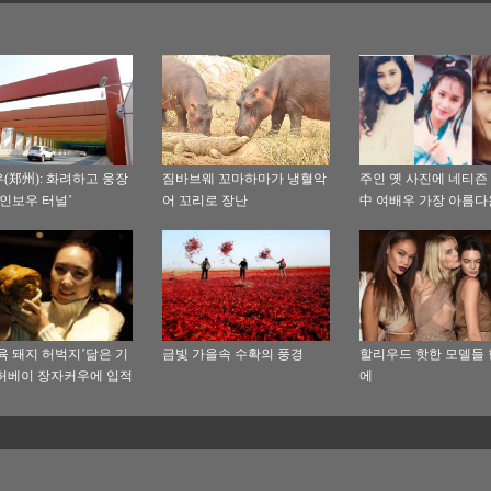
(郑州): 화려하고 웅장
짐바브웨 꼬마하마가 냉혈악
주인 옛 사진에 네티즌 호
레인보우 터널’
어 꼬리로 장난
中 여배우 가장 아름다
간들
육 돼지 허벅지’닮은 기
금빛 가을속 수확의 풍경
할리우드 핫한 모델들
허베이 장자커우에 입적
에