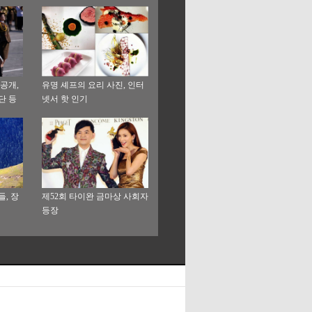
공개,
유명 셰프의 요리 사진, 인터
단 등
넷서 핫 인기
, 장
제52회 타이완 금마상 사회자
등장