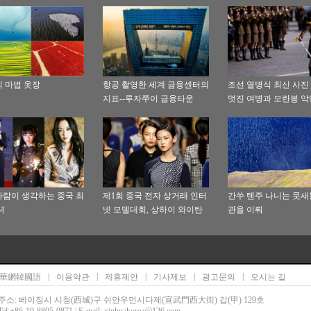
 마법 옷장
항공 촬영한 세계 금융센터의
조선 열병식 최신 사진 
지표--루자쭈이 금융타운
멋진 여병과 모란봉 악
장
람이 생각하는 중국 최
제1회 중국 전자 상거래 인터
간쑤 톈주 나니는 뭇새들
녀
넷 모델대회, 상하이 와이탄
관을 이뤄
(外滩)에서 개최
|
|
|
|
|
華網韓國語
이용약관
제휴제안
기사제보
광고문의
오시는 길
주소: 베이징시 시청(西城)구 쉬안우먼시다제(宣武門西大街) 갑(甲) 129호
Tel:+86-10-8805-0871 | E-mail: xinhuakorea@126.com