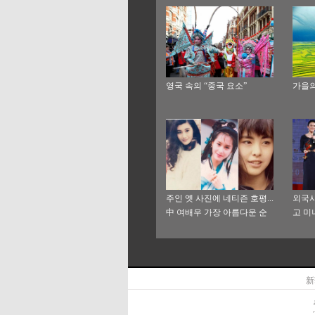
영국 속의 “중국 요소”
가을의
주인 옛 사진에 네티즌 호평...
외국사
中 여배우 가장 아름다운 순
고 미
간들
新