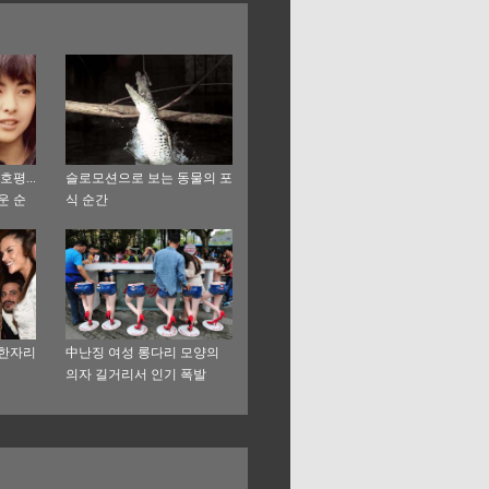
평...
슬로모션으로 보는 동물의 포
운 순
식 순간
 한자리
中난징 여성 롱다리 모양의
의자 길거리서 인기 폭발