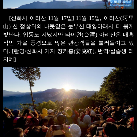
[신화사 아리산 11월 17일] 11월 15일, 아리산(阿里
山) 산 정상위의 나뭇잎은 눈부신 태양아래서 더 붉게
빛난다. 입동도 지났지만 타이완(台湾) 아리산은 매혹
적인 가을 풍경으로 많은 관광객들을 불러들이고 있
다. [촬영/신화사 기자 쟝커훙(姜克红), 번역/실습생 리
지예]