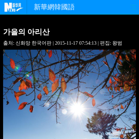
新華網韓國語
홈페이지
최신뉴스
정치
가을의 아리산
경제
사회
포토
출처: 신화망 한국어판 | 2015-11-17 07:54:13 | 편집: 왕범
중한교류
핫 TV
문화
연예
관광
오피니언
생생 중국어