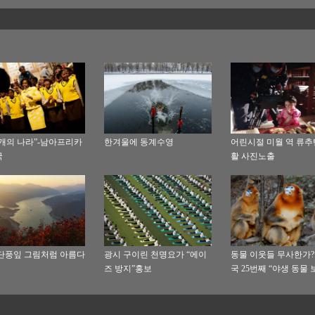
다리 어렴풋이 보여 섹시감
드러내
개의 나라”-남아프리카
한겨울에 동계수영
어린시절 미월 역 류추
국
활 사진노출
단풍잎 그림처럼 아름다
광시 구이린 천명요가 “에이
동물 이웃들 무사한가? 
즈 방지”홍보
국 25번째 “야생 동물 
보월”을 맞으며