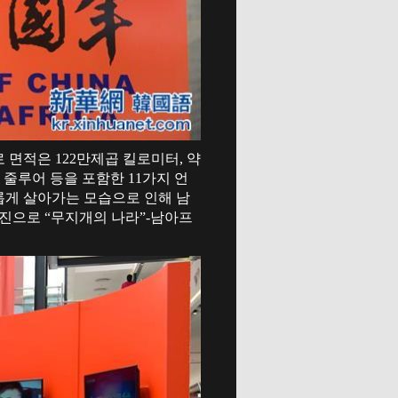
면적은 122만제곱 킬로미터, 약
 줄루어 등을 포함한 11가지 언
롭게 살아가는 모습으로 인해 남
사진으로 “무지개의 나라”-남아프