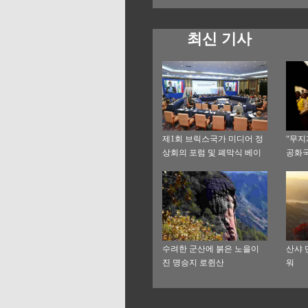
최신 기사
제1회 브릭스국가 미디어 정
“무지
상회의 포럼 및 폐막식 베이
공화
징서 개최
수려한 군산에 붉은 노을이
산샤 
진 명승지 로쥔산
워