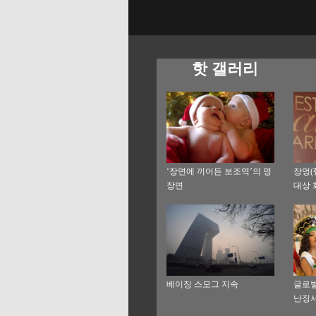
핫 갤러리
‘장면에 끼어든 보조역’의 명
장멍(
장면
대상 
자태 
베이징 스모그 지속
글로벌
난징서