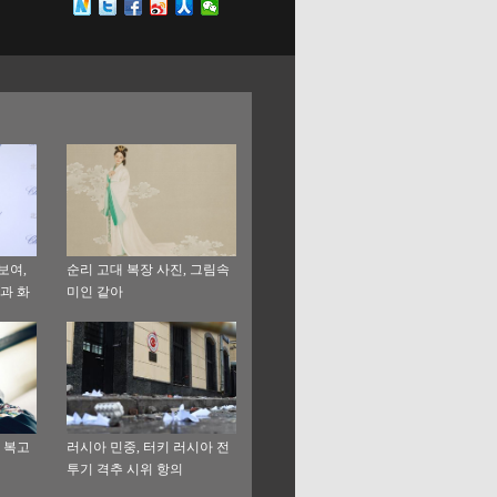
보여,
순리 고대 복장 사진, 그림속
과 화
미인 같아
로 인
 복고
러시아 민중, 터키 러시아 전
투기 격추 시위 항의