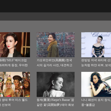
張萌)‘SELF’메이크업
가오위안위안(高圓圓) 한국
판빙빙 저녁 파티에 선
화려하게 등장, 우아한
서의 길거리 사진, 대견하고
눈처럼 하얀 피부, 보석
레드 카펫 눈부셔
홀가분한 옷차림, 아티스트
려한 복장, 우아한 자태
맛이 나
기 끌어
 생태 투어 미스 월드
둥제(董潔) Harper's Bazzar '꿈
니니 패션지 표지 장식,
 선보여
같은 꽃'(花開如夢) 테마 화보
풍+볼륨감
공개, 시퐁 치마속 아름다운