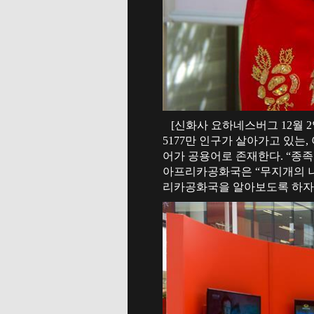
[신화사 요하네스버그 12월 
5177만 인구가 살아가고 있는
어가 공용어로 존재한다. “종
아프리카공화국은 “무지개의 나라
리카공화국을 알아보도록 하자.