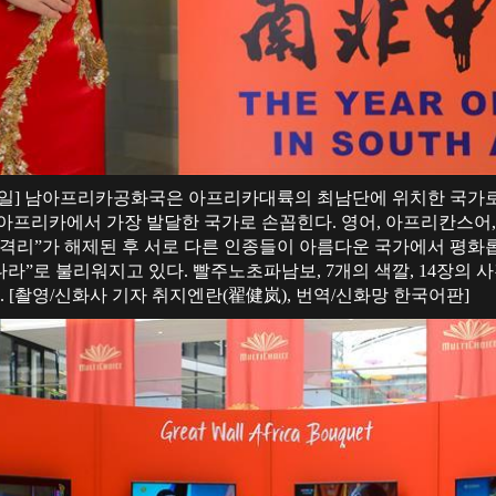
2일] 남아프리카공화국은 아프리카대륙의 최남단에 위치한 국가로 
, 아프리카에서 가장 발달한 국가로 손꼽힌다. 영어, 아프리칸스어,
족격리”가 해제된 후 서로 다른 인종들이 아름다운 국가에서 평화
”로 불리워지고 있다. 빨주노초파남보, 7개의 색깔, 14장의 
 [촬영/신화사 기자 취지엔란(
翟健岚
), 번역/신화망 한국어판]