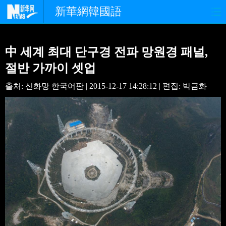
新華網韓國語
홈페이지
최신뉴스
정치
中 세계 최대 단구경 전파 망원경 패널,
경제
사회
포토
절반 가까이 셋업
출처: 신화망 한국어판 | 2015-12-17 14:28:12 | 편집: 박금화
중한교류
핫 TV
문화
연예
관광
오피니언
생생 중국어