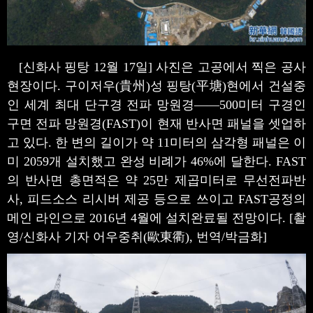
[신화사 핑탕 12월 17일] 사진은 고공에서 찍은 공사
현장이다. 구이저우(貴州)성 핑탕(平塘)현에서 건설중
인 세계 최대 단구경 전파 망원경——500미터 구경인
구면 전파 망원경(FAST)이 현재 반사면 패널을 셋업하
고 있다. 한 변의 길이가 약 11미터의 삼각형 패널은 이
미 2059개 설치했고 완성 비례가 46%에 달한다. FAST
의 반사면 총면적은 약 25만 제곱미터로 무선전파반
사, 피드소스 리시버 제공 등으로 쓰이고 FAST공정의
메인 라인으로 2016년 4월에 설치완료될 전망이다. [촬
영/신화사 기자 어우중취(
歐東衢
), 번역/박금화]