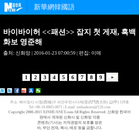
新華網韓國語
홈페이지
최신뉴스
정치
바이바이허 <<패션>> 잡지 첫 게재, 흑백
경제
사회
포토
화보 영준해
출처: 신화망 | 2016-01-23 07:00:59 | 편집: 이매
중한교류
핫 TV
문화
연예
관광
오피니언
1
2
3
4
5
6
7
8
9
생생 중국어
주소: 베이징시 시청(西城)구 쉬안우먼시다제(宣武門西大街) 갑(甲) 129호
Tel:+86-10-8805-0871 | E-mail: xinhuakorea@126.com
Copyright 2000-2015 XINHUANET.com All Rights Reserved. 신화망 한국어
판에서 게재된 신화사 및 신화망 각종
콘텐츠(기사)는 저작권법의 보호를 받은
바, 무단 전재, 복사, 배포 등을 금합니다.