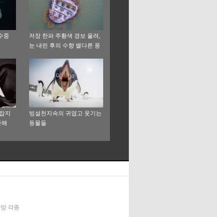
수중
저장 한파 주황색 경보 울려,
눈 내린 후의 수향 별다른 풍
경으로 되어
 잡지
빙설천지속의 귀엽고 웃기는
준해
동물들
신화망 각종