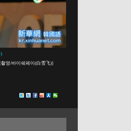
)
 [촬영/바이쉐페이(白雪飞)]