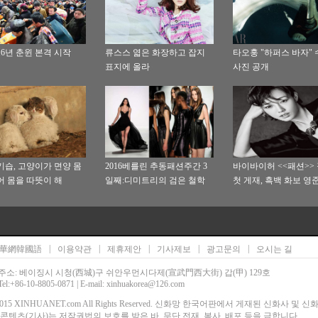
016년 춘윈 본격 시작
류스스 엷은 화장하고 잡지
타오훙 "하퍼스 바자" 
표지에 올라
사진 공개
기습, 고양이가 면양 몸
2016베를린 추동패션주간 3
바이바이허 <<패션>>
어 몸을 따뜻이 해
일째:디미트리의 검은 철학
첫 게재, 흑백 화보 영
|
|
|
|
|
華網韓國語
이용약관
제휴제안
기사제보
광고문의
오시는 길
주소: 베이징시 시청(西城)구 쉬안우먼시다제(宣武門西大街) 갑(甲) 129호
Tel:+86-10-8805-0871 | E-mail: xinhuakorea@126.com
00-2015 XINHUANET.com All Rights Reserved. 신화망 한국어판에서 게재된 신화사 및 
콘텐츠(기사)는 저작권법의 보호를 받은 바, 무단 전재, 복사, 배포 등을 금합니다.