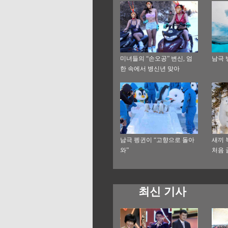
미녀들의 “손오공” 변신, 엄
남극 
한 속에서 병신년 맞아
남극 펭귄이 “고향으로 돌아
새끼 
와”
처음 
최신 기사