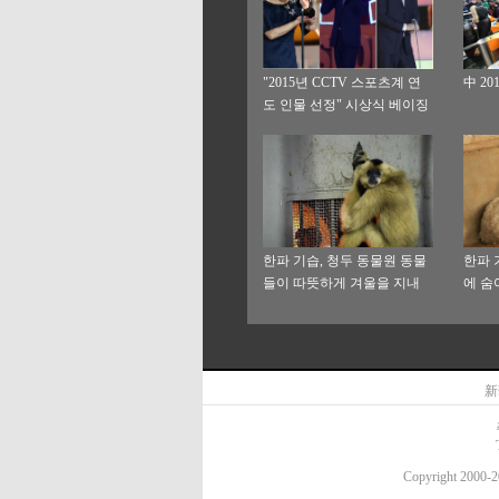
"2015년 CCTV 스포츠계 연
中 2
도 인물 선정" 시상식 베이징
서 개최
한파 기습, 청두 동물원 동물
한파 
들이 따뜻하게 겨울을 지내
에 숨
新
Copyright 20