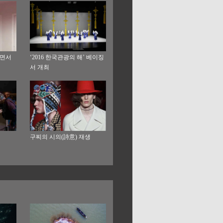
추면서
‘2016 한국관광의 해’ 베이징
서 개최
구찌의 시의(詩意) 재생