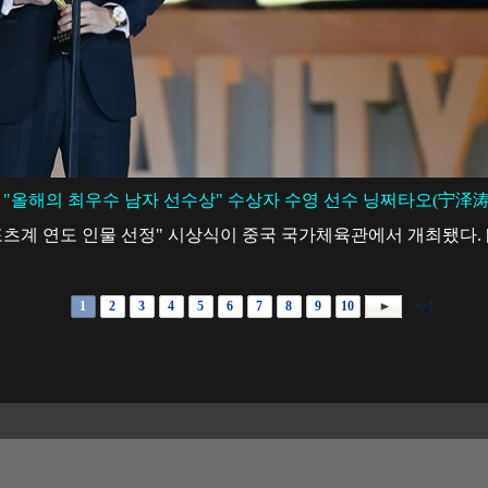
"올해의 최우수 남자 선수상" 수상자 수영 선수 닝쩌타오(宁泽涛
V 스포츠계 연도 인물 선정" 시상식이 중국 국가체육관에서 개최됐다.
1
2
3
4
5
6
7
8
9
10
>>|