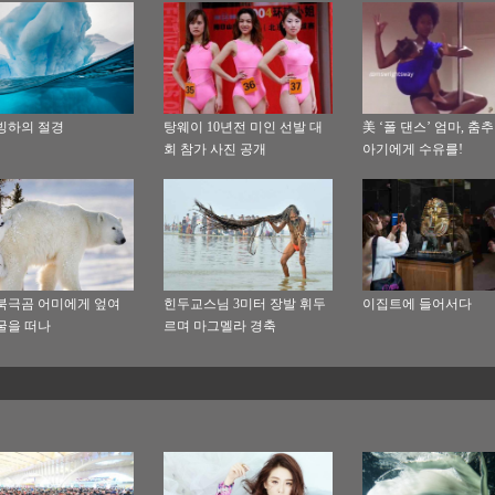
빙하의 절경
탕웨이 10년전 미인 선발 대
美 ‘폴 댄스’ 엄마, 춤
회 참가 사진 공개
아기에게 수유를!
북극곰 어미에게 엎여
힌두교스님 3미터 장발 휘두
이집트에 들어서다
굴을 떠나
르며 마그멜라 경축