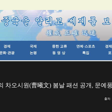
 차오시원(曹曦文) 봄날 패션 공개, 문예
출처: 