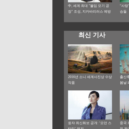
中, 세계 최대 "불임 모기 공
“사랑
장" 조성, 지카바리러스 예방
승들
에 투입될 듯
최신 기사
2016년 소니 세계사진상 수상
출산후
작품
봄날 
산
쑹쟈 최신화보 공개: ‘모던 스
중국 
타일’ 멋져
워 완