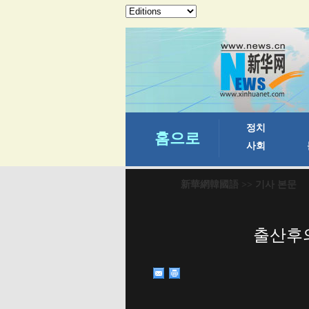
新華網韓國語
>> 기사 본문
출산후의