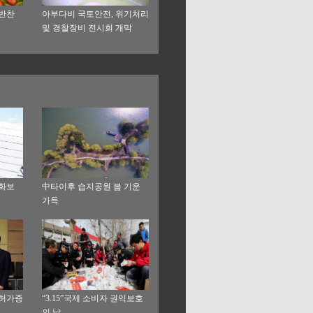
 반찬
아부다비 국토안전, 위기처리
및 경찰장비 전시회 개막
 화보
中타이후 습지공원 봄 기운
가득
업허가증
“3.15”국제 소비자 권익보호
의 날