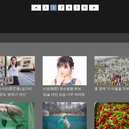
1
2
3
4
5
6
샤오(娄艺潇) 길거리
난성(南笙) 청순발랄 화보,
꽃 경제’가 마을을 치
공개, '분위기 여신'
'입술 내민 모습 너무 귀여워'