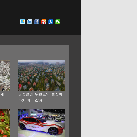
부케
공중촬영: 우한교외, 별장이
마치 미궁 같아