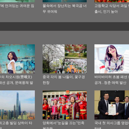
”에 안겨있는 귀여운 짐
물속에서 장난치는 북극곰 너
고등학교 식당서 과일
무 귀여워
출시, 인기 높아
의 차오시원(曹曦文)
중국 각지 봄 나들이, 꽃구경
바이바이허 초봄 패션
패션 공개, 문예풍채 발
한창
공개...청춘 매력 발산
최고층 빌딩 상하이 타
양회에서“눈길을 끄는”민족
국내 첫 의사그룹 영
공
복장들
탄생