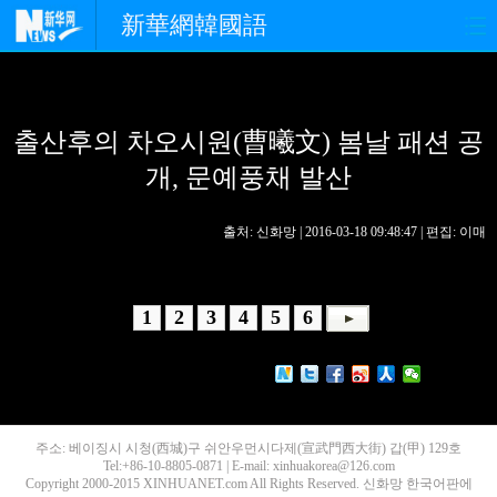
新華網韓國語
홈페이지
최신뉴스
정치
출산후의 차오시원(曹曦文) 봄날 패션 공
경제
사회
포토
개, 문예풍채 발산
중한교류
핫 TV
문화
출처: 신화망 | 2016-03-18 09:48:47 | 편집: 이매
연예
관광
오피니언
생생 중국어
1
2
3
4
5
6
주소: 베이징시 시청(西城)구 쉬안우먼시다제(宣武門西大街) 갑(甲) 129호
Tel:+86-10-8805-0871 | E-mail: xinhuakorea@126.com
Copyright 2000-2015 XINHUANET.com All Rights Reserved. 신화망 한국어판에