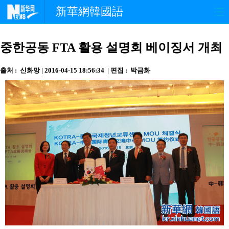
新華網韓國語
홈페이지
최신뉴스
정치
중한공동 FTA 활용 설명회 베이징서 개최
경제
사회
포토
출처 : 신화망 | 2016-04-15 18:56:34 | 편집 : 박금화
중한교류
핫 TV
문화
연예
관광
오피니언
생생 중국어