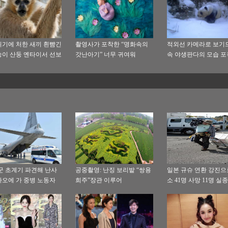
기에 처한 새끼 흰뺨긴
촬영사가 포착한 “명화속의
적외선 카메라로 보기
이 산둥 옌타이서 선보
갓난아기” 너무 귀여워
속 야생판다의 모습 포
군 초계기 파견해 난사
공중촬영: 난징 보리밭 “쌍용
일본 규슈 연환 강진으
오에 가 중병 노동자
희주”장관 이루어
소 41명 사망 11명 실종