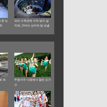
드문 눈
파리 수족관에 수하 방이 설
착
치돼, 35마리 상어와 밤 보낼
수 있어
로 최
中항저우 다원에서 열린 요가
쇼