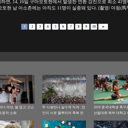
의하면, 14, 16일 구마모토현에서 발생한 연환 강진으로 최소 41명
현 남 아소촌에는 아직도 11명이 실종돼 있다. [촬영/ 마핑(馬平
1
2
3
4
5
6
7
8
9
10
바디 여성, 딸 업고 고난
中 시솽반나 살수제 직격...만
2016 중국대학생 축
조동작 소화
인이 서로 물뿌리며 축복 전
선발대회 북부 대학교
달