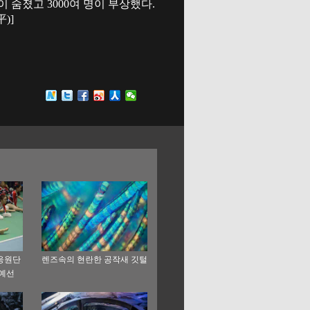
이 숨졌고 3000여 명이 부상했다.
)]
구응원단
렌즈속의 현란한 공작새 깃털
 예선