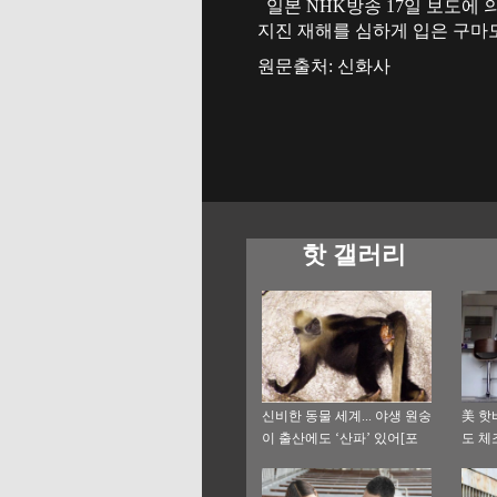
일본 NHK방송 17일 보도에 
지진 재해를 심하게 입은 구마모토
원문출처: 신화사
핫 갤러리
신비한 동물 세계... 야생 원숭
美 핫
이 출산에도 ‘산파’ 있어[포
도 체
토]