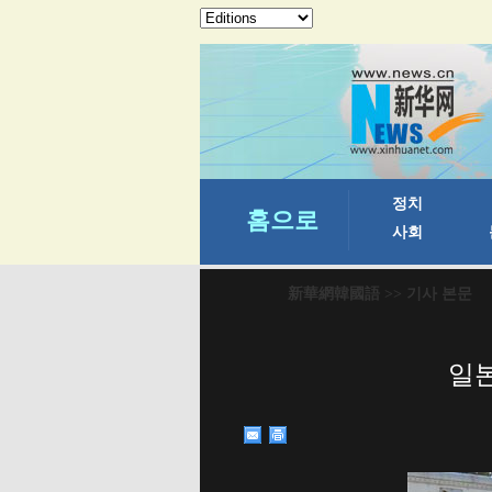
新華網韓國語
>> 기사 본문
일본