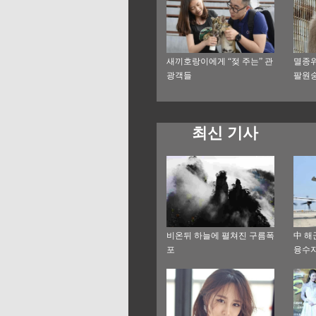
새끼호랑이에게 “젖 주는” 관
멸종위
광객들
팔원숭
여
최신 기사
비온뒤 하늘에 펼쳐진 구름폭
中 해
포
융수자
운송