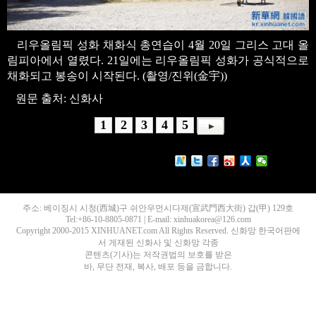
리우올림픽 성화 채화식 총연습이 4월 20일 그리스 고대 올
림피아에서 열렸다. 21일에는 리우올림픽 성화가 공식적으로
채화되고 봉송이 시작된다. (촬영/진위(金宇))
원문 출처: 신화사
1
2
3
4
5
주소: 베이징시 시청(西城)구 쉬안우먼시다제(宣武門西大街) 갑(甲) 129호
Tel:+86-10-8805-0871 | E-mail: xinhuakorea@126.com
Copyright 2000-2015 XINHUANET.com All Rights Reserved. 신화망 한국어판에
서 게재된 신화사 및 신화망 각종
콘텐츠(기사)는 저작권법의 보호를 받은
바, 무단 전재, 복사, 배포 등을 금합니다.