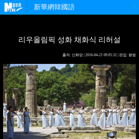
新華網韓國語
홈페이지
최신뉴스
정치
리우올림픽 성화 채화식 리허설
경제
사회
포토
중한교류
핫 TV
문화
출처: 신화망 | 2016-04-21 09:05:32 | 편집: 왕범
연예
관광
오피니언
생생 중국어