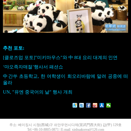
추천 포토:
[클로즈업 포토]"미키마우스"와 中 8대 요리 대계의 인연
‘먀오족자매절’행사서 패션쇼
中간쑤 초등학교, 한 여학생이 회오리바람에 말려 공중에 떠
올라
UN, "유엔 중국어의 날" 행사 개최
주소: 베이징시 시청(西城)구 쉬안우먼시다제(宣武門西大街) 갑(甲) 129호
Tel:+86-10-8805-0871 | E-mail: xinhuakorea@126.com