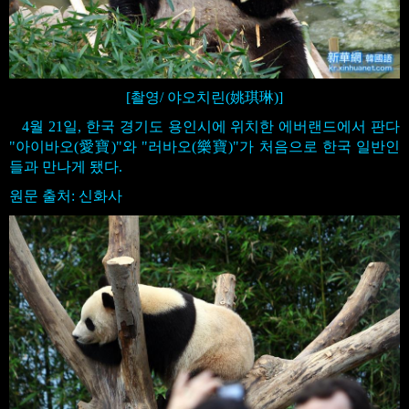
[촬영/ 야오치린(姚琪琳)]
4월 21일, 한국 경기도 용인시에 위치한 에버랜드에서 판다
"아이바오(愛寶)"와 "러바오(樂寶)"가 처음으로 한국 일반인
들과 만나게 됐다.
원문 출처: 신화사