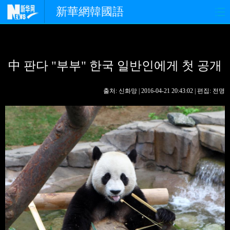
新華網韓國語
홈페이지
최신뉴스
정치
中 판다 "부부" 한국 일반인에게 첫 공개
경제
사회
포토
중한교류
핫 TV
문화
출처: 신화망 | 2016-04-21 20:43:02 | 편집: 전명
연예
관광
오피니언
생생 중국어