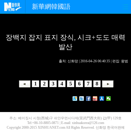
新華網韓國語
홈페이지
최신뉴스
정치
장백지 잡지 표지 장식, 시크+도도 매력
경제
사회
포토
발산
중한교류
핫 TV
문화
출처: 신화망 | 2016-04-26 06:40:35 | 편집: 왕범
연예
관광
오피니언
생생 중국어
1
2
3
4
5
6
7
8
주소: 베이징시 시청(西城)구 쉬안우먼시다제(宣武門西大街) 갑(甲) 129호
Tel:+86-10-8805-0871 | E-mail: xinhuakorea@126.com
Copyright 2000-2015 XINHUANET.com All Rights Reserved. 신화망 한국어판에