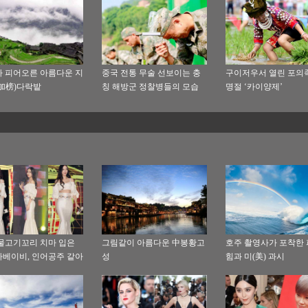
 피어오른 아름다운 지
중국 전통 무술 선보이는 충
구이저우서 열린 포의
加榜)다락밭
칭 해방군 정찰병들의 모습
명절 ‘카이양제’
물고기꼬리 치마 입은
그림같이 아름다운 中봉황고
호주 촬영사가 포착한 
베이비, 인어공주 같아
성
힘과 미(美) 과시