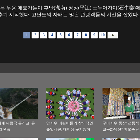
많은 무용 애호가들이 후난(湖南) 핑장(平江) 스뉴어자이(石牛寨
추기 시작했다. 고난도의 자태는 많은 관광객들의 시선을 잡았다.
1
2
3
4
5
6
7
8
9
10
계 대협곡 유리교, 유
양저우 어린이들의 창의적인
구이저우 룽장: 전통적
치 완료
졸업사진, 대학생 못지않아
질문화유산" 먀오족 
습을 그려