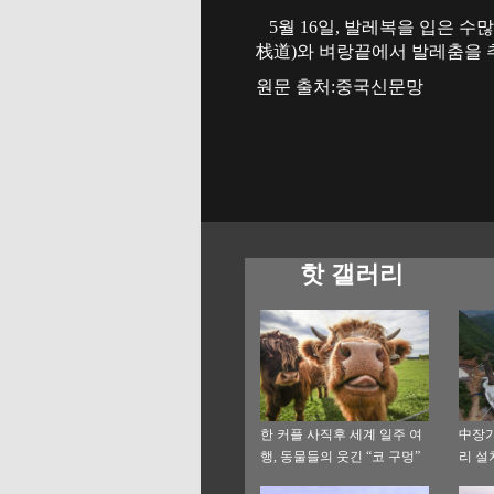
5월 16일, 발레복을 입은 수
栈道)와 벼랑끝에서 발레춤을 
원문 출처:중국신문망
핫 갤러리
한 커플 사직후 세계 일주 여
中장가
행, 동물들의 웃긴 “코 구멍”
리 설
촬영