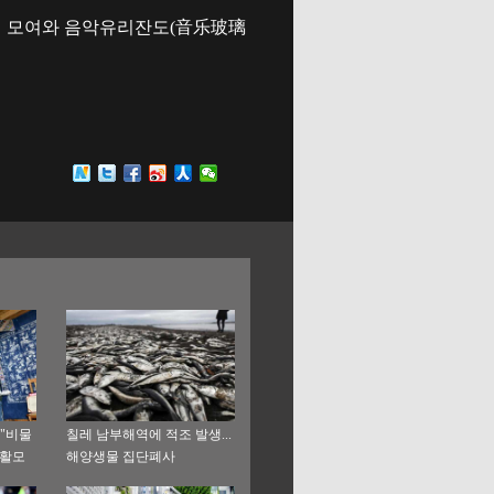
)에 모여와 음악유리잔도(音乐玻璃
 "비물
칠레 남부해역에 적조 발생...
생활모
해양생물 집단폐사