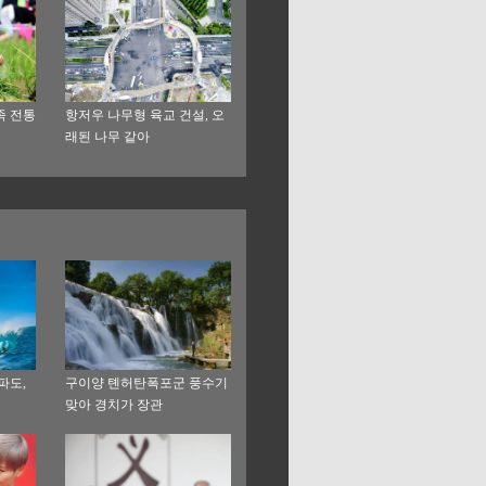
족 전통
항저우 나무형 육교 건설, 오
래된 나무 같아
파도,
구이양 톈허탄폭포군 풍수기
맞아 경치가 장관