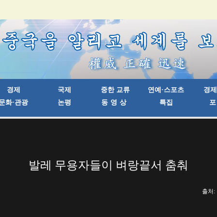
발레 무용자들이 벼랑끝서 춤춰
출처: 