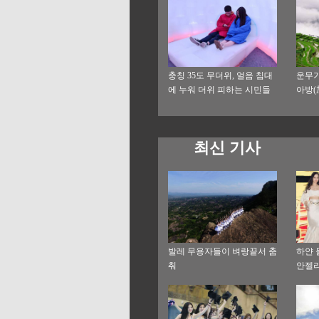
충칭 35도 무더위, 얼음 침대
운무가
에 누워 더위 피하는 시민들
아방(
최신 기사
발레 무용자들이 벼랑끝서 춤
하얀 
춰
안젤라