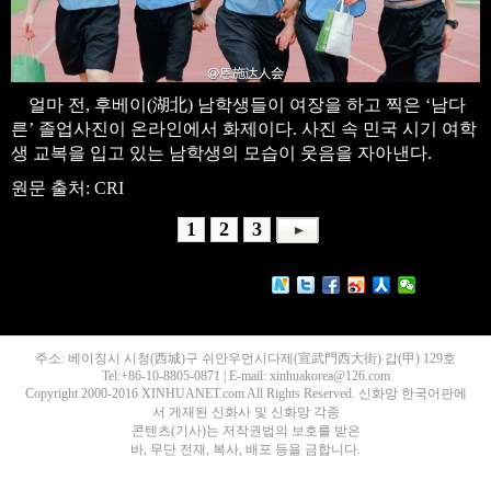
얼마 전, 후베이(湖北) 남학생들이 여장을 하고 찍은 ‘남다
른’ 졸업사진이 온라인에서 화제이다. 사진 속 민국 시기 여학
생 교복을 입고 있는 남학생의 모습이 웃음을 자아낸다.
원문 출처: CRI
1
2
3
주소: 베이징시 시청(西城)구 쉬안우먼시다제(宣武門西大街) 갑(甲) 129호
Tel:+86-10-8805-0871 | E-mail: xinhuakorea@126.com
Copyright 2000-2016 XINHUANET.com All Rights Reserved. 신화망 한국어판에
서 게재된 신화사 및 신화망 각종
콘텐츠(기사)는 저작권법의 보호를 받은
바, 무단 전재, 복사, 배포 등을 금합니다.