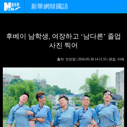
新華網韓國語
홈페이지
최신뉴스
정치
후베이 남학생, 여장하고 ‘남다른’ 졸업
경제
사회
포토
사진 찍어
중한교류
핫 TV
문화
출처: 인민망 | 2016-05-30 14:11:55 | 편집: 이매
연예
관광
오피니언
생생 중국어