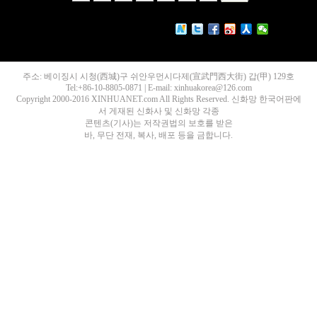
주소: 베이징시 시청(西城)구 쉬안우먼시다제(宣武門西大街) 갑(甲) 129호
Tel:+86-10-8805-0871 | E-mail: xinhuakorea@126.com
Copyright 2000-2016 XINHUANET.com All Rights Reserved. 신화망 한국어판에
서 게재된 신화사 및 신화망 각종
콘텐츠(기사)는 저작권법의 보호를 받은
바, 무단 전재, 복사, 배포 등을 금합니다.