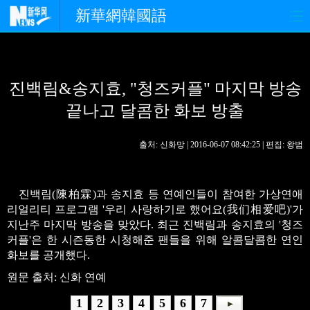
新華網韓國語
홈페이지
최신뉴스
정치
진백림&송지효, "청즈커플" 마지막 방송
경제
사회
포토
끝나고 달콤한 화보 방출
중한교류
핫 TV
문화
출처: 신화망 | 2016-06-07 08:42:25 | 편집: 왕범
연예
관광
오피니언
생생 중국어
진백림(陳柏霖)과 송지효 등 연예인들이 참여한 가상연애
리얼리티 프로그램 '우리 사랑하기로 했어요(我们相爱吧)'가
지난주 마지막 방송을 맞았다. 최근 진백림과 송지효의 '청즈
커플'은 한 시즌동한 시청해준 팬들을 위해 알콤달콤한 연인
화보를 공개했다.
원문 출처: 신화 연예
1
2
3
4
5
6
7