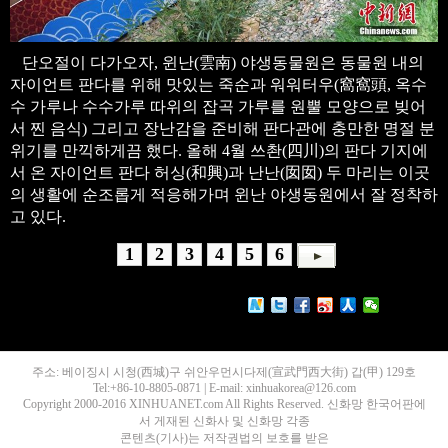
단오절이 다가오자, 윈난(雲南) 야생동물원은 동물원 내의
자이언트 판다를 위해 맛있는 죽순과 워워터우(窩窩頭, 옥수
수 가루나 수수가루 따위의 잡곡 가루를 원뿔 모양으로 빚어
서 찐 음식) 그리고 장난감을 준비해 판다관에 충만한 명절 분
위기를 만끽하게끔 했다. 올해 4월 쓰촨(四川)의 판다 기지에
서 온 자이언트 판다 허싱(和興)과 난난(囡囡) 두 마리는 이곳
의 생활에 순조롭게 적응해가며 윈난 야생동원에서 잘 정착하
고 있다.
1
2
3
4
5
6
주소: 베이징시 시청(西城)구 쉬안우먼시다제(宣武門西大街) 갑(甲) 129호
Tel:+86-10-8805-0871 | E-mail: xinhuakorea@126.com
Copyright 2000-2016 XINHUANET.com All Rights Reserved. 신화망 한국어판에
서 게재된 신화사 및 신화망 각종
콘텐츠(기사)는 저작권법의 보호를 받은