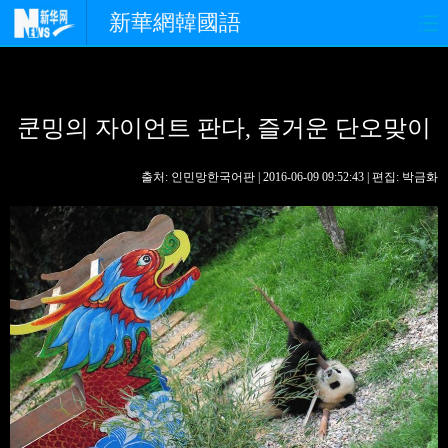
新華網韓國語
홈페이지
최신뉴스
정치
쿤밍의 자이언트 판다, 즐거운 단오맞이
경제
사회
포토
중한교류
핫 TV
문화
출처: 인민망한국어판 | 2016-06-09 09:52:43 | 편집: 박금화
연예
관광
오피니언
생생 중국어