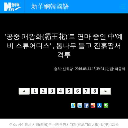
新華網韓國語
홈페이지
최신뉴스
정치
'공중 패왕화(霸王花)'로 연마 중인 中'예
경제
사회
포토
비 스튜어디스' , 통나무 들고 진흙땅서
중한교류
핫 TV
문화
격투
연예
관광
오피니언
출처: 신화망 | 2016-06-14 15:39:24 | 편집: 박금화
생생 중국어
1
2
3
4
5
6
7
8
주소: 베이징시 시청(西城)구 쉬안우먼시다제(宣武門西大街) 갑(甲) 129호