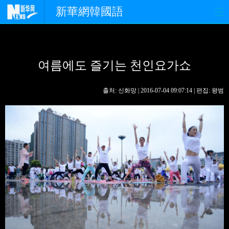
新華網韓國語
홈페이지
최신뉴스
정치
여름에도 즐기는 천인요가쇼
경제
사회
포토
중한교류
핫 TV
문화
출처: 신화망 | 2016-07-04 09:07:14 | 편집: 왕범
연예
관광
오피니언
생생 중국어