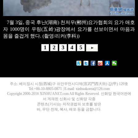
7월 3일, 중국 후난(湖南) 천저우(郴州)요가협회의 요가 애호
자 1000명이 우링(五岭)광장에서 요가를 선보이면서 마음과
몸을 즐겁게 했다. (촬영/리커(李科))
1
2
3
4
5
주소: 베이징시 시청(西城)구 쉬안우먼시다제(宣武門西大街) 갑(甲) 129호
Tel:+86-10-8805-0871 | E-mail: xinhuakorea@126.com
Copyright 2000-2016 XINHUANET.com All Rights Reserved. 신화망 한국어판에
서 게재된 신화사 및 신화망 각종
콘텐츠(기사)는 저작권법의 보호를 받은
바, 무단 전재, 복사, 배포 등을 금합니다.