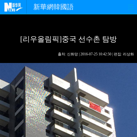
新華網韓國語
홈페이지
최신뉴스
정치
[리우올림픽]중국 선수촌 탐방
경제
사회
포토
중한교류
핫 TV
문화
출처: 신화망 | 2016-07-25 10:42:50 | 편집: 리상화
연예
관광
오피니언
생생 중국어