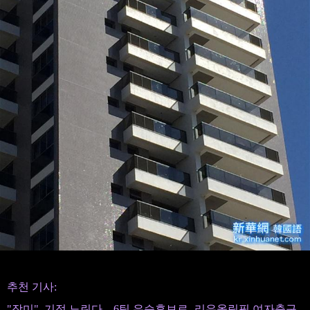
추천 기사:
"장미", 기적 노린다... 6팀 우승후보로- 리우올림픽 여자축구