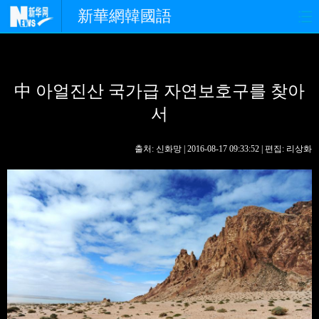
新華網韓國語
홈페이지
최신뉴스
정치
中 아얼진산 국가급 자연보호구를 찾아
경제
사회
포토
서
중한교류
핫 TV
문화
출처: 신화망 | 2016-08-17 09:33:52 | 편집: 리상화
연예
관광
오피니언
생생 중국어