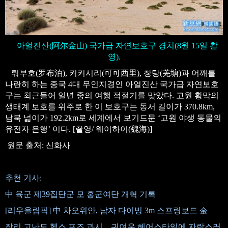
아얼진산(阿尔金山) 국가급 자연보호구 경치(8월 15일 촬
영).
뤄부호(罗布泊), 커커시리(可可西里), 창탕(羌塘)과 어깨를
나란히 하는 중국 4대 무인지경인 아얼진산 국가급 자연보호
구는 최근들어 일년 중의 여행 적절기를 맞았다. 고원 황막의
생태계 보호를 위주로 한 이 보호구는 동서 길이가 370.8km,
남북 넓이가 192.2km로 세계에서 보기드문 ‘고원 야생 동물의
유전자 은행’ 이다. [촬영/ 웨이하이(魏海)]
원문 출처: 신화사
추천 기사:
中 육군 제39집단군 모 홍군여단 개혁 기록
[리우올림픽] 中 차오위안, 남자 다이빙 3m 스프링보드 金
장리 고난도 헬스 포즈 과시... 귀여운 헤어스타일에 자랑스러