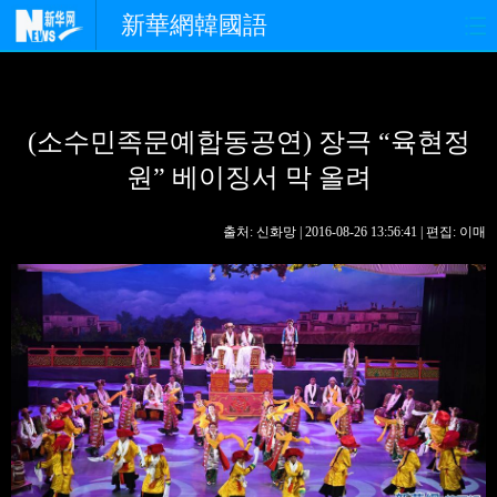
新華網韓國語
홈페이지
최신뉴스
정치
(소수민족문예합동공연) 장극 “육현정
경제
사회
포토
원” 베이징서 막 올려
중한교류
핫 TV
문화
출처: 신화망 | 2016-08-26 13:56:41 | 편집: 이매
연예
관광
오피니언
생생 중국어