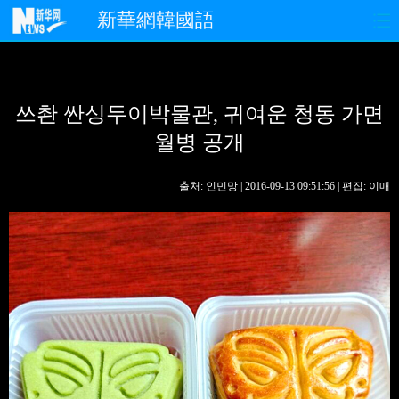
新華網韓國語
홈페이지
최신뉴스
정치
쓰촨 싼싱두이박물관, 귀여운 청동 가면
경제
사회
포토
월병 공개
중한교류
핫 TV
문화
출처: 인민망 | 2016-09-13 09:51:56 | 편집: 이매
연예
관광
오피니언
생생 중국어