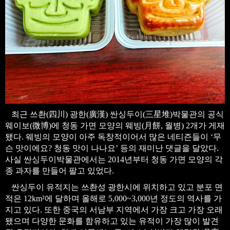
최근 쓰촨(四川) 광한(廣漢) 싼싱두이(三星堆)박물관의 공식
웨이보(微博)에 청동 가면 모양의 웨빙(月餅, 월병) 2개가 게재
됐다. 웨빙의 모양이 아주 독창적이어서 많은 네티즌들이 ‘무
슨 맛이에요? 청동 맛이 나나요’ 등의 재미난 댓글을 달았다.
사실 싼싱두이박물관에서는 2014년부터 청동 가면 모양의 각
종 과자를 만들어 팔고 있었다.
싼싱두이 유적지는 쓰촨성 광한시에 위치하고 있고 분포 면
적은 12km²에 달하며 올해로 5,000~3,000년 정도의 역사를 가
지고 있다. 또한 중국의 서남부 지역에서 가장 크고 가장 오래
됐으며 다양한 문화를 함유하고 있는 유적이 가장 많이 발견