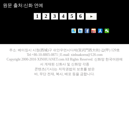
원문 출처:신화 연예
1
2
3
4
5
6
주소: 베이징시 시청(西城)구 쉬안우먼시다제(宣武門西大街) 갑(甲) 129호
Tel:+86-10-8805-0871 | E-mail: xinhuakorea@126.com
Copyright 2000-2016 XINHUANET.com All Rights Reserved. 신화망 한국어판에
서 게재된 신화사 및 신화망 각종
콘텐츠(기사)는 저작권법의 보호를 받은
바, 무단 전재, 복사, 배포 등을 금합니다.