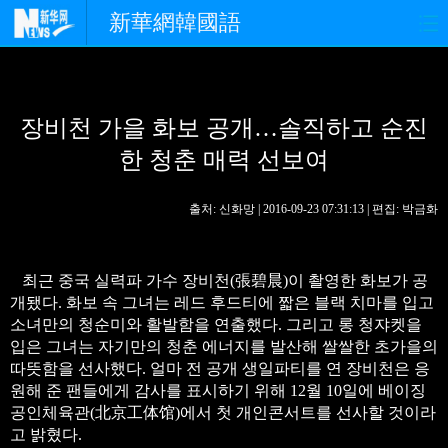
新華網韓國語
홈페이지
최신뉴스
정치
장비천 가을 화보 공개…솔직하고 순진
경제
사회
포토
한 청춘 매력 선보여
중한교류
핫 TV
문화
출처: 신화망 | 2016-09-23 07:31:13 | 편집: 박금화
연예
관광
오피니언
생생 중국어
최근 중국 실력파 가수 장비천(張碧晨)이 촬영한 화보가 공
개됐다. 화보 속 그녀는 레드 후드티에 짧은 블랙 치마를 입고
소녀만의 청순미와 활발함을 연출했다. 그리고 롱 청쟈켓을
입은 그녀는 자기만의 청춘 에너지를 발산해 쌀쌀한 초가을의
따뜻함을 선사했다. 얼마 전 공개 생일파티를 연 장비천은 응
원해 준 팬들에게 감사를 표시하기 위해 12월 10일에 베이징
공인체육관(北京工体馆)에서 첫 개인콘서트를 선사할 것이라
고 밝혔다.