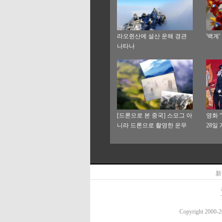
라오쥔산에 설산 운해 경관
'백계
나타나
[드론으로 본 중국] 스모그 아
영화 “
니라 드론으로 촬영한 운무
28일
新
Copyright 20