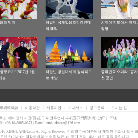
' 닭해 맞이
하얼빈 국제얼음조각경연대
치웨이 적도에서 표지
회 폐막
촬영
쿵푸요가” 2017년 1월
하얼빈 빙설대세계 정식적으
중국민족 오페라 “공자
 개봉
로 개방
첫 공연
|
|
|
|
|
華網韓國語
이용약관
제휴제안
기사제보
광고문의
오시는 길
주소: 베이징시 시청(西城)구 쉬안우먼시다제(宣武門西大街) 갑(甲) 129호
Tel:+86-10-8805-0871 | E-mail: xinhuakorea@126.com
00-2016 XINHUANET.com All Rights Reserved. 신화망 한국어판에서 게재된 신화사 및 
콘텐츠(기사)는 저작권법의 보호를 받은 바, 무단 전재, 복사, 배포 등을 금합니다.