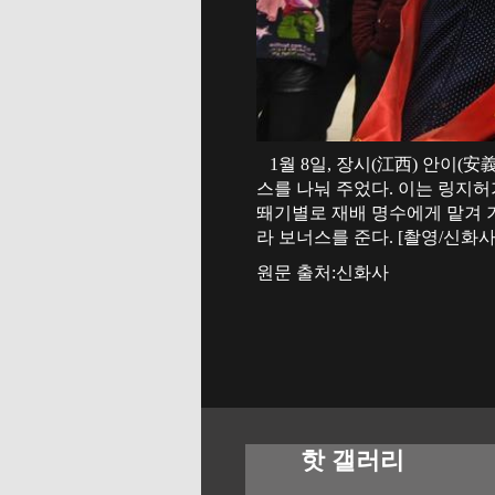
1월 8일, 장시(江西) 안이(安
스를 나눠 주었다. 이는 링지허
뙈기별로 재배 명수에게 맡겨 기
라 보너스를 준다. [촬영/신화사
원문 출처:신화사
핫 갤러리