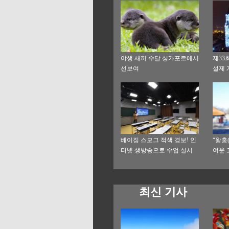
야생 새끼 수달 싱가포르에서
제33
선보여
설제 
개최
베이징 스모그 적색 경보! 인
“왕홍(
터넷 생방송으로 수업 실시
여운 
매출
최신 기사