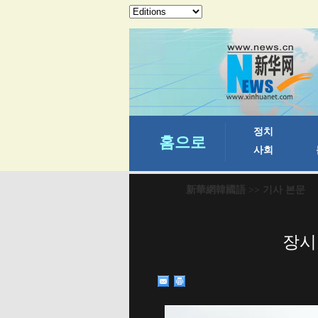
新華網韓國語
>> 기사 본문
장시