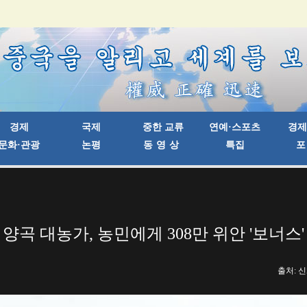
 양곡 대농가, 농민에게 308만 위안 '보너스'
출처: 신화