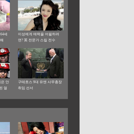
64세
이성에게 매력을 어필하려
산해
면? 英 전문가 스킬 전수
붉은 안
구테흐스 9대 유엔 사무총장
된 얼
취임 선서