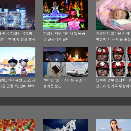
회 중국·하얼빈 국제빙
하얼빈 백년 거리서 얼음 풍
지린에서 일어난 기적! 
개막...백여 종 빙설 행사
경 관광객 이끌어
여성이 3.7kg 아들 출
網紅)”600세인 고궁, 귀
2016년 ‘중국 스마트 제조’의
안후이 광부 초상화...
고궁 인형 1년만에 10억
놀라운 순간
전모에 탄가루 투성이 
굴 화제