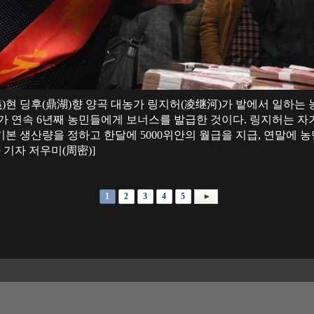
義)현 딩후(鼎湖)향 양곡 대농가 링지허(凌继河)가 밭에서 일하는 
가 연속 6년째 농민들에게 보너스를 발급한 것이다. 링지허는 자기
본 생산량을 정하고 한달에 5000위안의 월급을 지급, 연말에 농
 기자 저우미(周密)]
1
2
3
4
5