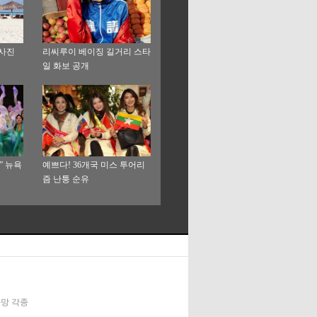
 사진
리씨루이 베이징 길거리 스타
일 화보 공개
” 뉴욕
예쁘다! 36개국 미스 투어리
즘 난퉁 순유
신화망 각종