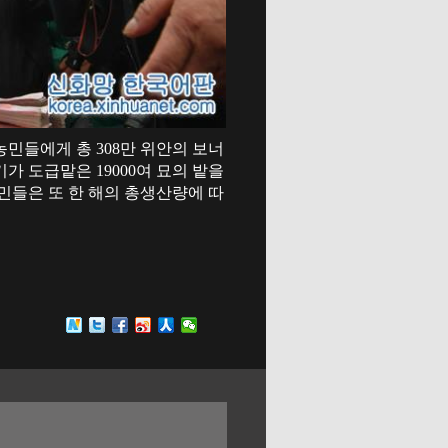
농민들에게 총 308만 위안의 보너
가 도급맡은 19000여 묘의 밭을
민들은 또 한 해의 총생산량에 따