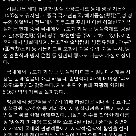
하얼빈은 세계 유명한 빙설 관광도시로 동계 평균 기온이
-15℃정도 유지된다. 중국 국가관광국, 헤이룽장(黑龍江)성 정
부와 하얼빈시 정부에서 공동으로 주최한 이번 하얼빈국제빙
설제는 현재 중국 국내에서 규모가 가장 큰 빙설축제로 '빙설
지관(冰雪之冠) 위의 명주--하얼빈’을 주제로 하고 있다. 이번
축제에서 빙설대세계, 눈조각예술박람회, 빙등유원회, 야부리
(亚布力)스키 등 히든카드를 포함해 겨울 수렵, 겨울 낚시, 빙
설 결혼식과 냉지 온천 등 일련의 행사도 더불어 가질 예정이
다.
국내에서 규모가 가장 큰 빙설테마파크 하얼빈대세계는 사
용된 눈과 얼음이 33만m³ 돌파, 총면적이 4개의 베이징 ‘냐오
차오(鸟巢)’ 와 맞먹는다. 지난 원단 연휴에 관광객 연인원
5.16만 명의 기록을 돌파했다.
빙설제의 영향력을 키우기 위해 하얼빈은 시내의 주요가로,
빙설공원, 강·호수 등 여러 곳에서 빙설경관을 만들어 도시의
빙설 정취를 한결 더해주었다. 빙설의 진수를 집약한 헤이룽
장 '빙설지관' 대형 프로젝터 쇼도 4일 하얼빈 쑹화장 강변에
서 개막해 국내외 관광객들에게 시각적·청각적 향연을 선사
함과 동시에 헤이룽장성의 백설이 '백금'으로 탐바꿈하는 궤