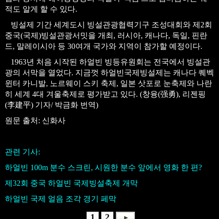
적도 알게 할 수 있다.
빙설제 기간 세계도시 빙설관광협력기구 조성대회와 제2회
중국(국제)빙설관광서밋을 개최, 러시아, 캐나다, 독일, 핀란
드, 말레이시아 등 30여개 국가와 지역이 참가할 예정이다.
1963년 처음 시작된 하얼빈 빙등유원회는 전국에서 빙설관
광의 서막을 열었다. 지금껏 하얼빈국제빙설제는 캐나다 퀘벡
윈터 카니발, 노르웨이 스키 축제, 일본 삿포로 눈축제와 나란
히 세계 4대 겨울축제로 평가받고 있다. (창융(强勇), 리젠핑
(李建平) 기자/ 박금화 번역)
원문 출처: 신화사
관련 기사:
하얼빈 100m 분수 스크린, 시원한 분수 앞에서 영화 한 편?
제32회 중국 하얼빈 국제빙설축제 개막
하얼빈 국제 얼음 조각 경기 페막
1
2