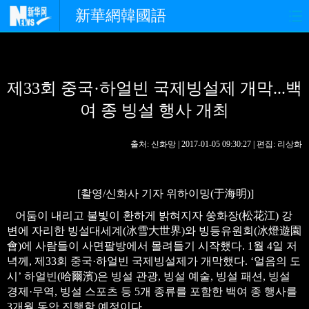
新華網韓國語
홈페이지
최신뉴스
정치
제33회 중국·하얼빈 국제빙설제 개막...백
경제
사회
포토
여 종 빙설 행사 개최
중한교류
핫 TV
문화
출처: 신화망 | 2017-01-05 09:30:27 | 편집: 리상화
연예
관광
오피니언
생생 중국어
[촬영/신화사 기자 위하이밍(于海明)]
어둠이 내리고 불빛이 환하게 밝혀지자 쑹화장(松花江) 강
변에 자리한 빙설대세계(冰雪大世界)와 빙등유원회(冰燈遊園
會)에 사람들이 사면팔방에서 몰려들기 시작했다. 1월 4일 저
녁께, 제33회 중국·하얼빈 국제빙설제가 개막했다. ‘얼음의 도
시’ 하얼빈(哈爾濱)은 빙설 관광, 빙설 예술, 빙설 패션, 빙설
경제·무역, 빙설 스포츠 등 5개 종류를 포함한 백여 종 행사를
3개월 동안 진행할 예정이다.