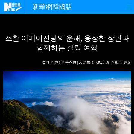
新華網韓國語
홈페이지
최신뉴스
정치
쓰촨 어메이진딩의 운해, 웅장한 장관과
경제
사회
포토
함께하는 힐링 여행
중한교류
핫 TV
문화
출처: 인민망한국어판 | 2017-01-14 09:26:16 | 편집: 박금화
연예
관광
오피니언
생생 중국어