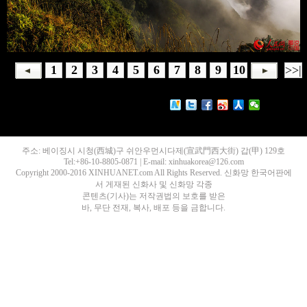
1
2
3
4
5
6
7
8
9
10
>>|
주소: 베이징시 시청(西城)구 쉬안우먼시다제(宣武門西大街) 갑(甲) 129호
Tel:+86-10-8805-0871 | E-mail: xinhuakorea@126.com
Copyright 2000-2016 XINHUANET.com All Rights Reserved. 신화망 한국어판에
서 게재된 신화사 및 신화망 각종
콘텐츠(기사)는 저작권법의 보호를 받은
바, 무단 전재, 복사, 배포 등을 금합니다.