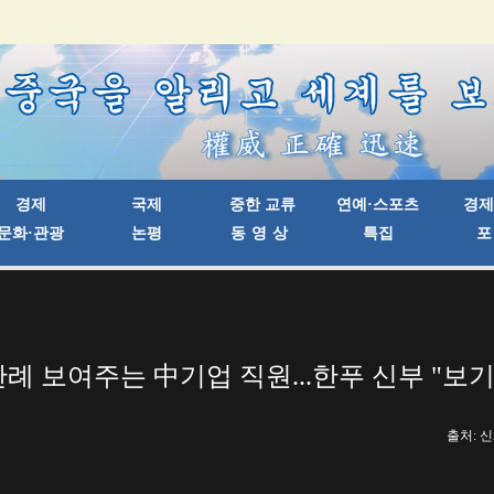
 한례 보여주는 中기업 직원...한푸 신부 "보
출처: 신화