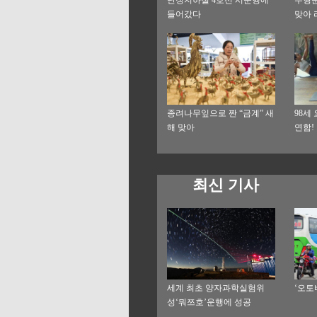
난징지하철 4호선 시운행에
무형문
들어갔다
맞아 
종려나무잎으로 짠 “금계” 새
98세
해 맞아
연함!
최신 기사
세계 최초 양자과학실험위
‘오토
성‘뭐쯔호’운행에 성공