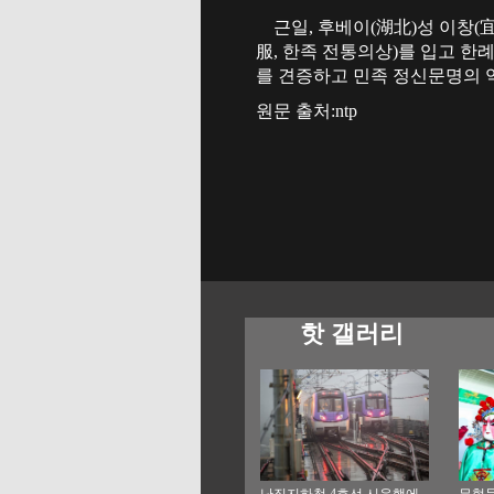
근일, 후베이(湖北)성 이창(
服, 한족 전통의상)를 입고 
를 견증하고 민족 정신문명의 
원문 출처:ntp
핫 갤러리