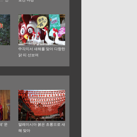
 ‘인
로잔 야경
中각지서 새해를 맞아 다향한
닭 띠 선보여
제' 문
말레이시아 붉은 초롱으로 새
해 맞아