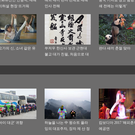
화유산인 인형극, 새해
해외 새끼 판다 단체로 새해
중국 기차표 창고 탐방…
리허설 현장 뜨거워
인사 전해
쇄 전에는 이렇게’
 요가의 신, 소녀 같은 유
쑤저우 한산사 보관 근현대
판다 새끼 춘절 맞아
불교 대가 친필, 처음으로 대
중에 개방
바이 대군' 귀향
하늘을 나는 中 윙슈트 플라
캄보디아 2017 '해피춘
잉의 대표주자, 장자 제 산 정
예공연
상에서 뛰어내리다