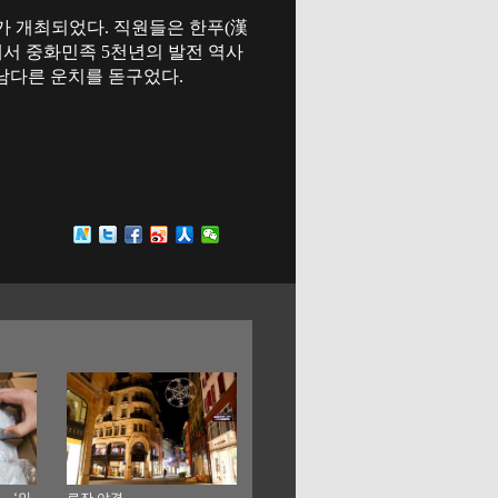
가 개최되었다. 직원들은 한푸(漢
에서 중화민족 5천년의 발전 역사
남다른 운치를 돋구었다.