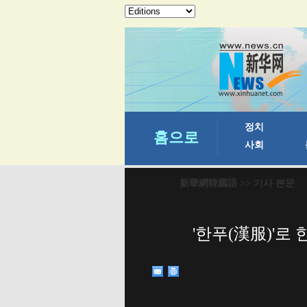
新華網韓國語
>> 기사 본문
'한푸(漢服)'로