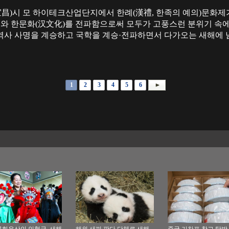
宜昌)시 모 하이테크산업단지에서 한례(漢禮, 한족의 예의)문화제
한례와 한문화(汉文化)를 전파함으로써 모두가 고풍스런 분위기 속
역사 사명을 계승하고 국학을 계승·전파하면서 다가오는 새해에 
1
2
3
4
5
6