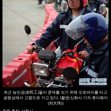
최근 농민공(农民工)들이 춘제를 쇠기 위해 오토바이를 타고
광둥성에서 고향으로 가고 있다. [촬영/신화사 기자 류다웨이
(刘大伟)]