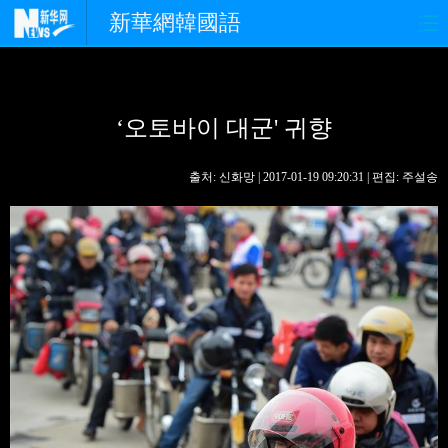
新華網韓國語
홈페이지
최신뉴스
정치
‘오토바이 대군' 귀향
경제
사회
포토
중한교류
핫 TV
문화
출처: 신화망 | 2017-01-19 09:20:31 | 편집: 주설송
연예
관광
오피니언
생생 중국어