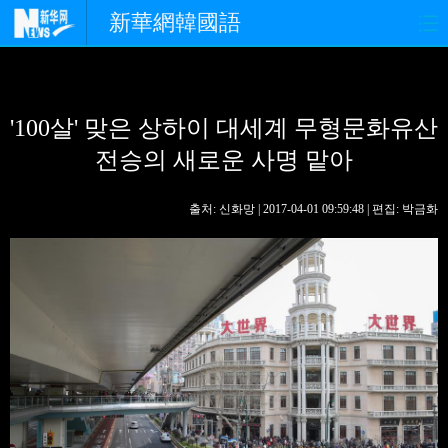
新華網韓國語
홈페이지
최신뉴스
정치
'100살' 맞은 상하이 대세계 무형문화유산
경제
사회
포토
전승의 새로운 사명 맡아
중한교류
핫 TV
문화
출처: 신화망 | 2017-04-01 09:59:48 | 편집: 박금화
연예
관광
오피니언
생생 중국어