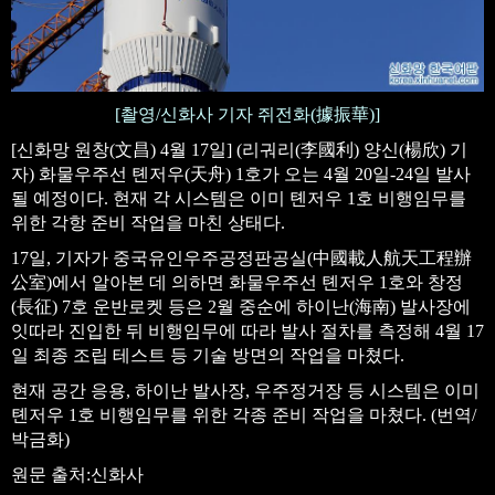
[촬영/신화사 기자 쥐전화(
據振華
)]
[신화망 원창(文昌) 4월 17일] (리궈리(李國利) 양신(楊欣) 기
자) 화물우주선 톈저우(天舟) 1호가 오는 4월 20일-24일 발사
될 예정이다. 현재 각 시스템은 이미 톈저우 1호 비행임무를
위한 각항 준비 작업을 마친 상태다.
17일, 기자가 중국유인우주공정판공실(中國載人航天工程辦
公室)에서 알아본 데 의하면 화물우주선 톈저우 1호와 창정
(長征) 7호 운반로켓 등은 2월 중순에 하이난(海南) 발사장에
잇따라 진입한 뒤 비행임무에 따라 발사 절차를 측정해 4월 17
일 최종 조립 테스트 등 기술 방면의 작업을 마쳤다.
현재 공간 응용, 하이난 발사장, 우주정거장 등 시스템은 이미
톈저우 1호 비행임무를 위한 각종 준비 작업을 마쳤다. (번역/
박금화)
원문 출처:신화사