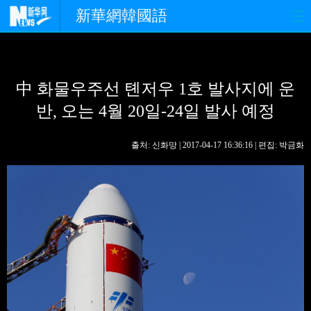
新華網韓國語
홈페이지
최신뉴스
정치
中 화물우주선 톈저우 1호 발사지에 운
경제
사회
포토
반, 오는 4월 20일-24일 발사 예정
중한교류
핫 TV
문화
출처: 신화망 | 2017-04-17 16:36:16 | 편집: 박금화
연예
관광
오피니언
생생 중국어