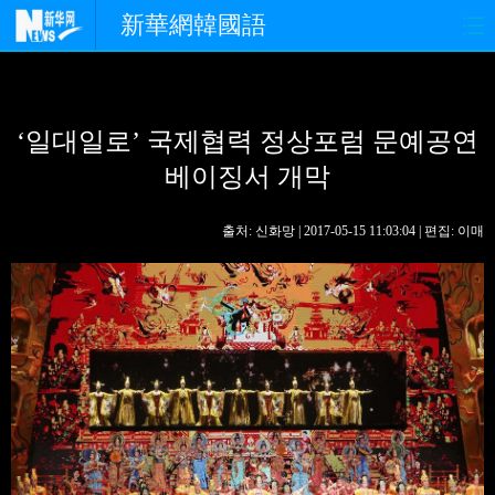
新華網韓國語
홈페이지
최신뉴스
정치
‘일대일로’ 국제협력 정상포럼 문예공연
경제
사회
포토
베이징서 개막
중한교류
핫 TV
문화
출처: 신화망 | 2017-05-15 11:03:04 | 편집: 이매
연예
관광
오피니언
생생 중국어