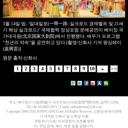
5월 14일 밤, ‘일대일로(一帶一路: 실크로드 경제벨트 및 21세
기 해상 실크로드)’ 국제협력 정상포럼 문예공연이 베이징 국
가대극원(北京国家大剧院)에서 진행됐다. 배우가 프로그램
“천년의 약속”을 공연하고 있다.[촬영/신화사 기자 팡싱레이
(庞興雷)]
원문 출처:신화사
1
2
3
4
5
6
7
8
9
10
>>|
주소: 베이징시 시청(西城)구 쉬안우먼시다제(宣武門西大街) 갑(甲) 129호
Tel:+86-10-8805-0871 | E-mail: xinhuakorea@126.com
Copyright 2000-2016 XINHUANET.com All Rights Reserved. 신화망 한국어판에
서 게재된 신화사 및 신화망 각종
콘텐츠(기사)는 저작권법의 보호를 받은
바, 무단 전재, 복사, 배포 등을 금합니다.