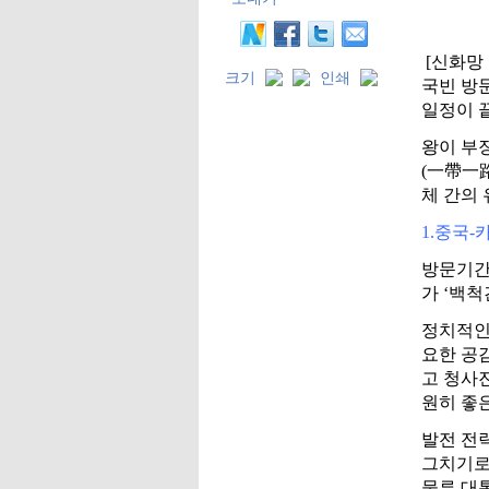
[신화망 
크기
인쇄
국빈 방
일정이 
왕이 부
(一帶一
체 간의
1.중국
방문기간
가 ‘백척
정치적인
요한 공
고 청사
원히 좋은
발전 전
그치기로
물류 대