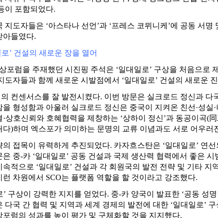
 등이 포함되었다.
국 지도자들은 ‘아스타나 선언’과 ‘프레스 코뮈니케’에 공동 서명
받아들였다.
일로’ 건설의 새로운 장을 열어
상포럼을 주재했던 시진핑 주석은 ‘일대일로’ 구상을 처음으로 제
 지도자들과 함께 새로운 시발점에서 ‘일대일로’ 건설의 새로운 
의 컨센서스를 잘 발전시켰다. 이번 방문은 실크로드 정신과 다국
감을 형성함과 아울러 실크로드 정신은 중국이 지켜온 친선·성실
결·상호신뢰와 호혜협력을 제창하는 ‘상하이 정신’과 동공이곡(同
내다)하며 엑스포가 의미하는 문명의 교류 이념과도 서로 어우러진
략의 접목이 유력하게 추진되었다. 카자흐스탄은 ‘일대일로’ 연선
은 중-카 ‘일대일로’ 공동 건설과 국제 생산력 협력에서 좋은 시
지속적으로 ‘일대일로’ 건설과 각 회원국의 발전 전략 및 기타 
이런 차원에서 SCO는 플랫폼 역할을 할 것이라고 강조했다.
’ 구상이 강력한 지지를 얻었다. 중-카 양국이 발표한 ‘공동 성명
 다국 간 협력 및 지역과 세계 경제의 발전에 대한 ‘일대일로’ 
상포럼의 성과를 높이 평가 및 구체화할 것을 지지했다.