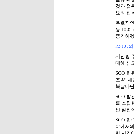
것과 접
요와 접목
우호적인
등 10여
증가하겠
2.SCO
시진핑 
대해 심
SCO 회
조약’ 체
복잡다단
SCO 
를 소집
인 발전
SCO 협
야에서의
한 시기