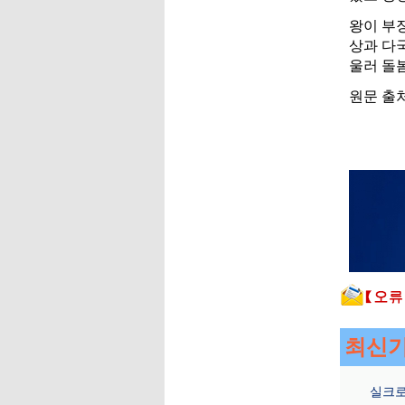
왕이 부
상과 다
울러 돌
원문 출처
최신
실크로