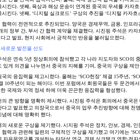
목시킨다. 셋째, 육상과 해상 운송이 연계된 중국의 우세를 카자흐
시킨다. 넷째, ‘디지털 실크로드’ 구상의 추진을 ‘디지털 카자흐
 협력이 전면적으로 추진되었다. 양국은 경제무역, 금융, 인프라건
 개의 정부 간, 부서 간 협력 계약을 체결했다. 시진핑 주석은 
다고 발표, 현지 사회에서 긍적적인 반응을 불러일으켰다.
의 새로운 발전을 선도
주석은 연속 5년 정상회의에 참석했고 각 나라 지도자와 SCO의 
도 있게 의견을 나누면서 중국의 지혜를 기여, 중국의 구상을 제안
원국의 응집력을 제고시켰다. 올해는 ‘SCO헌장’ 체결 15주년, 
결 10주년이 되는 해이다. 이번 포럼에서 회원국들은 두 문건에서
한 국제와 지역 정세 하에 더욱 끈끈한 응집력을 형성했다.
발전의 큰 방향을 명확히 제시했다. 시진핑 주석은 회의에서 중국은
한다고 발표했고 의장국으로서 중국의 업무 추진방향에 대해 천명
이념에 대해 명확히 했다.
력의 새로운 구상을 제기했다. 시지핑 주석은 정치, 안보, 경제, 인
 협력과 관련해 일련의 구체적인 구상을 제기했고 여기에는 ‘SCO
에 자유무역구를 개설하는 타당성 연구, 경제 싱크탱크 연합·전자