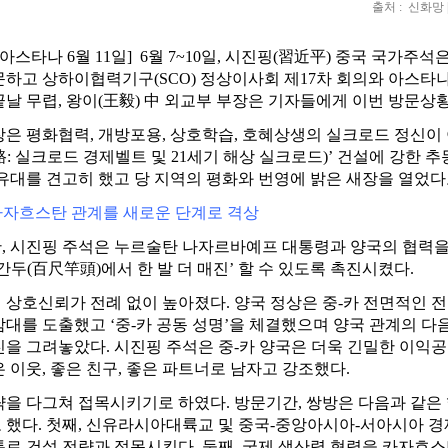
출처 : 신화망 | 
아스타나 6월 11일] 6월 7~10일, 시진핑(習近平) 중국 국가
문하고 상하이협력기구(SCO) 정상이사회 제17차 회의와 아스타
끝날 무렵, 왕이(王毅) 中 외교부 부장은 기자들에게 이번 방문상
장은 평화협력, 개방포용, 상호학습, 호혜상생의 실크로드 정신이
路: 실크로드 경제벨트 및 21세기 해상 실크로드)’ 건설에 강한
 유대를 견고히 했고 당 지역의 평화와 번영에 밝은 새장을 열었다
-카자흐스탄 관계를 새로운 단계로 격상
, 시진핑 주석은 누르술탄 나자르바예프 대통령과 양국의 협력을
간두(百尺竿頭)에서 한 발 더 매진’ 할 수 있도록 촉진시켰다.
 상호신뢰가 전례 없이 높아졌다. 양국 정상은 중-카 전면적인 
감대를 도출했고 ‘중-카 공동 성명’을 체결했으며 양국 관계의 다
진을 그려놓았다. 시진핑 주석은 중-카 양국은 더욱 긴밀한 이익
 이웃, 좋은 친구, 좋은 파트너로 남자고 강조했다.
략을 다그쳐 접목시키기로 하였다. 방문기간, 쌍방은 다음과 같은
 했다. 첫째, 신유라시아대륙교 및 중국-중앙아시아-서아시아 
통로 건설 전략과 접목시킨다. 둘째, 국제 생산력 협력을 카자흐