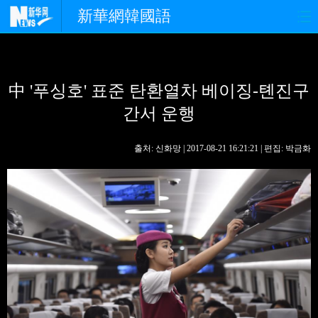
新華網韓國語
홈페이지
최신뉴스
정치
中 '푸싱호' 표준 탄환열차 베이징-톈진구
경제
사회
포토
간서 운행
중한교류
핫 TV
문화
출처: 신화망 | 2017-08-21 16:21:21 | 편집: 박금화
연예
관광
오피니언
생생 중국어