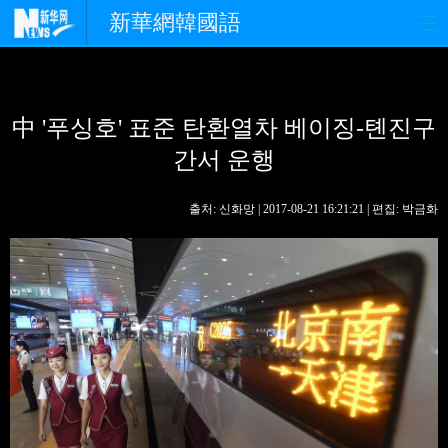
新華網韓國語
홈페이지
최신뉴스
정치
中 '푸싱호' 표준 탄환열차 베이징-톈진구
경제
사회
포토
간서 운행
중한교류
핫 TV
문화
출처: 신화망 | 2017-08-21 16:21:21 | 편집: 박금화
연예
관광
오피니언
생생 중국어