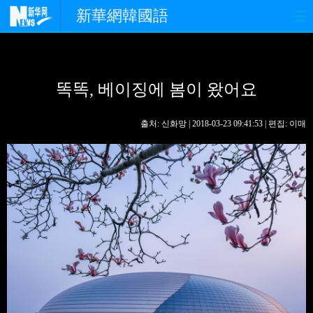
新華網韓國語
홈페이지
최신뉴스
정치
똑똑, 베이징에 봄이 왔어요
경제
사회
포토
중한교류
핫 TV
문화
출처: 신화망 | 2018-03-23 09:41:53 | 편집: 이매
연예
관광
오피니언
생생 중국어