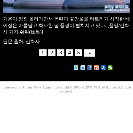
기온이 점점 올라가면서 목련이 꽃망울을 터트리기 시작한 베
이징은 아름답고 화사한 봄 풍경이 펼쳐지고 있다. [촬영/신화
사 기자 쉬위(徐昱)]
원문 출처: 신화사
1
2
3
4
5