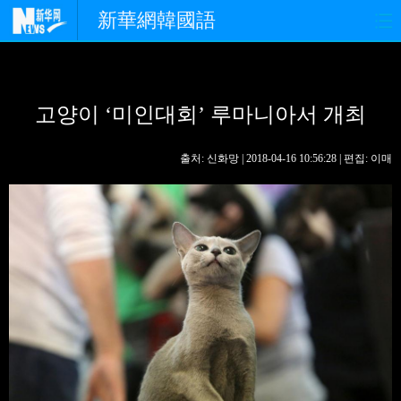
新華網韓國語
홈페이지
최신뉴스
정치
고양이 ‘미인대회’ 루마니아서 개최
경제
사회
포토
중한교류
핫 TV
문화
출처: 신화망 | 2018-04-16 10:56:28 | 편집: 이매
연예
관광
오피니언
생생 중국어