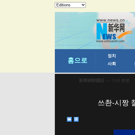
新華網韓國語
>> 기사 본문
쓰촨-시짱 