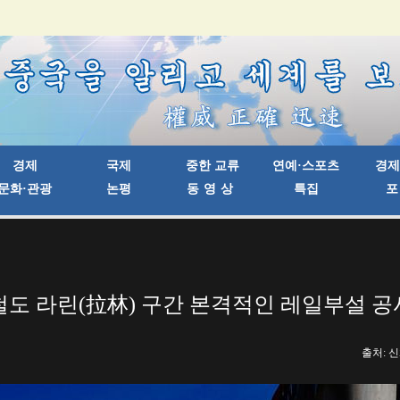
철도 라린(拉林) 구간 본격적인 레일부설 공
출처: 신화