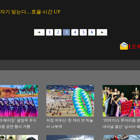
도자기 빚는다…효율∙시간 UP
1
2
3
4
5
6
라 베이징’ 광장무 우수
저장 저우산: 천 개의 연 하늘
‘2018 미스 투어리즘 
램 공연 행사 거행
서 나부껴
내셔널 결선’ 닝샤서 