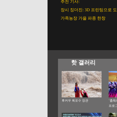
추천 기사:
장시 징더진: 3D 프린팅으로 
가족농장 가을 파종 한창
핫 갤러리
후커우 폭포수 장관
‘춤춰
프로그