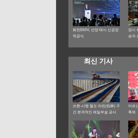
화천BMW, 선양 톄시 신공장
장시 
착공식
승자 
최신 기사
쓰촨-시짱 철도 라린(拉林) 구
어르신
간 본격적인 레일부설 공사
축제
단계 진입