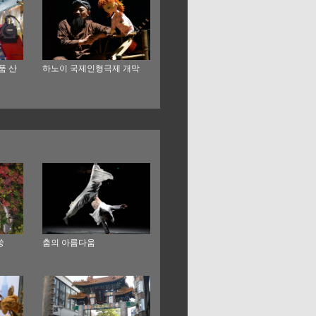
품 산
하노이 국제인형극제 개막
쑹
춤의 아름다움