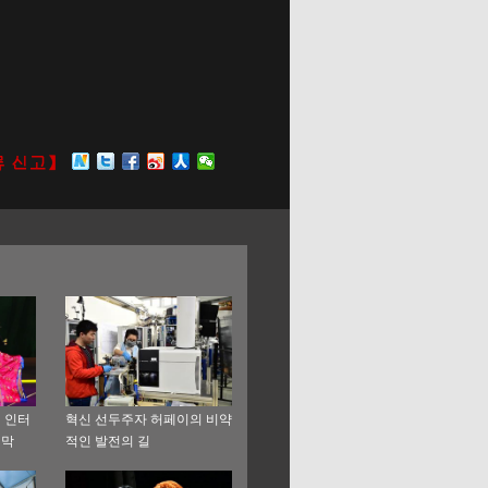
퀸 인터
혁신 선두주자 허페이의 비약
폐막
적인 발전의 길