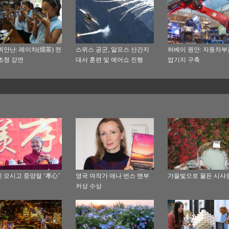
취안난: 레이차(擂茶) 전
스위스 공군, 알프스 산간지
허베이 원안: 자동차부
초청 강연
대서 훈련 및 에어쇼 진행
업기지 구축
 모시고 중양절 ‘孝心’
영국 여작가 애나 번스 맨부
가을빛으로 물든 시샤
커상 수상