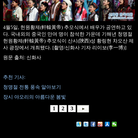
4월5일, 헌원황제(軒轅黃帝) 추모식에서 배우가 공연하고 있
다. 국내외의 중국인 만여 명이 참석한 가운데 기해년 청명절
헌원황제(軒轅黃帝) 추모식이 산시(陝西)성 황링현 차오산 제
사 광장에서 개최됐다. [촬영/신화사 기자 리이보(李一博)]
원문 출처: 신화사
추천 기사:
청명절 전통 풍속 알아보기
장시 야오리의 아름다운 봄빛
1
2
3