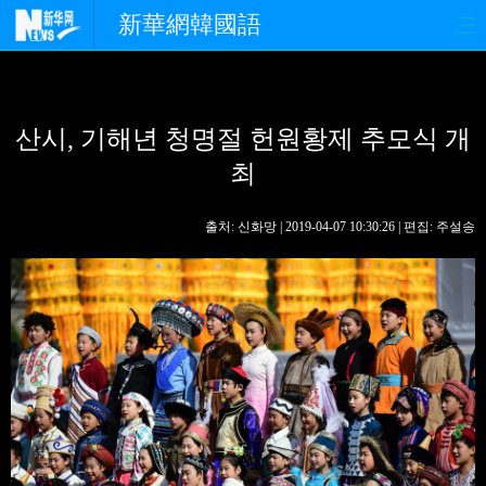
新華網韓國語
홈페이지
최신뉴스
정치
산시, 기해년 청명절 헌원황제 추모식 개
경제
사회
포토
최
중한교류
핫 TV
문화
출처: 신화망 | 2019-04-07 10:30:26 | 편집: 주설송
연예
관광
오피니언
생생 중국어