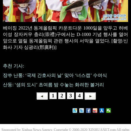
베이징 2022년 동계올림픽 카운트다운 1000일을 앞두고 허베
이성 장자커우 충리(崇禮)구에서는 D-1000 기념 행사를 열어
앞으로 열릴 동계올림픽 관련 행사의 서막을 열었다. [촬영/신
화사 기자 싱광리(邢廣利)]
추천 기사:
장쑤 난퉁: ‘국제 간호사의 날’ 맞아 ‘너스캡’ 수여식
산둥: ‘샘의 도시’ 초여름 밤 수놓는 화려한 볼거리
1
2
3
4