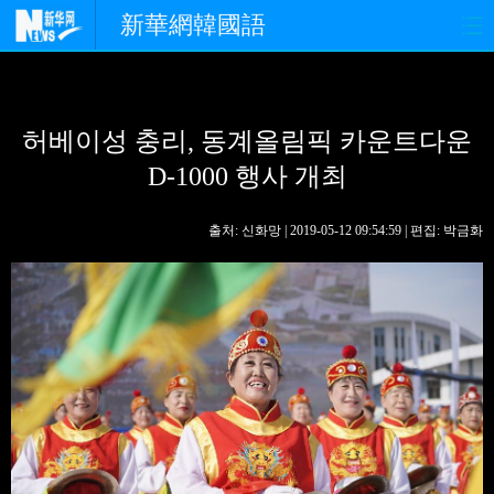
新華網韓國語
홈페이지
최신뉴스
정치
허베이성 충리, 동계올림픽 카운트다운
경제
사회
포토
D-1000 행사 개최
중한교류
핫 TV
문화
출처: 신화망 | 2019-05-12 09:54:59 | 편집: 박금화
연예
관광
오피니언
생생 중국어