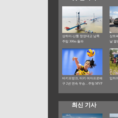
상하이-난퉁 창장대교 남쪽
상트
주탑 300m 돌파
날 열
바키프방크, 터키 여자프로배
입하와
구 2년 연속 우승…주팅 MVP
선정
최신 기사