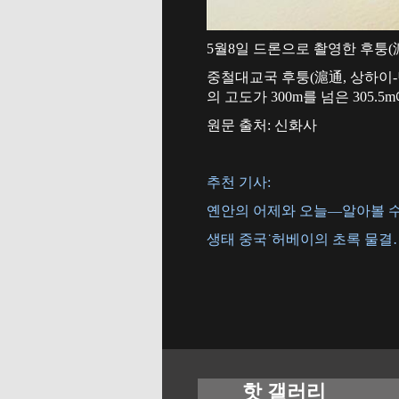
5월8일 드론으로 촬영한 후퉁(滬
중철대교국 후퉁(滬通, 상하이-
의 고도가 300m를 넘은 305
원문 출처: 신화사
추천 기사:
옌안의 어제와 오늘—알아볼 수
생태 중국˙허베이의 초록 물결
핫 갤러리