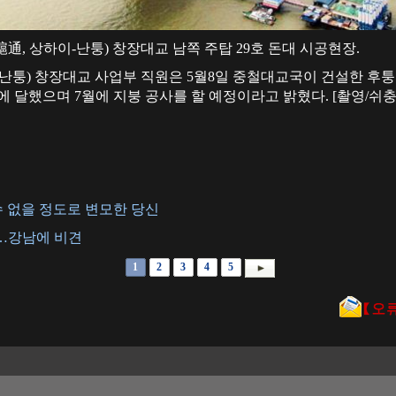
通, 상하이-난퉁) 창장대교 남쪽 주탑 29호 돈대 시공현장.
난퉁) 창장대교 사업부 직원은 5월8일 중철대교국이 건설한 후퉁 
.5m에 달했으며 7월에 지붕 공사를 할 예정이라고 밝혔다. [촬영/쉬충
 없을 정도로 변모한 당신
…강남에 비견
1
2
3
4
5