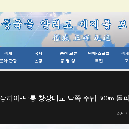
상하이-난퉁 창장대교 남쪽 주탑 300m 돌
출처: 신화