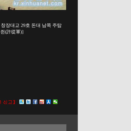
창장대교 29호 돈대 남쪽 주탑
쥔(許從軍)]