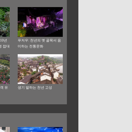
10년
푸저우: 천년의 옛 골목서 음
명 접대
미하는 전통문화
객 유
생기 발하는 천년 고성