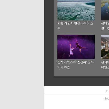
시짱: 해빙기 맞은 나무춰 호
생태 
수
결…
창작 서커스극 ‘전상해’ 상하
신시대
이서 초연
대빈곤
안 순