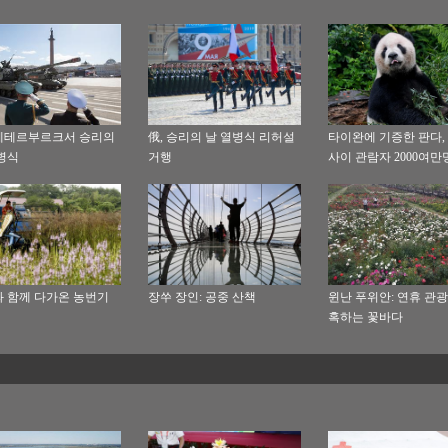
페테르부르크서 승리의
俄, 승리의 날 열병식 리허설
타이완에 기증한 판다, 
병식
거행
사이 관람자 2000여만
 함께 다가온 농번기
장쑤 장인: 공중 산책
윈난 푸위안: 연휴 관광
혹하는 꽃바다