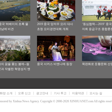
중국˙허베이의 초록 물
2019 중국 양저우 요리 대사
‘동심협력—2019’ 중
강남에 비견
초청 요리경연대회 개최
자회 응급구조 종합훈
서 거행
의 꿈을 쫓는 봄에--절
중국 서커스 비엔나에 등장
목판화로 둔황문화 선
과 작별한 혁명성지 옌
례