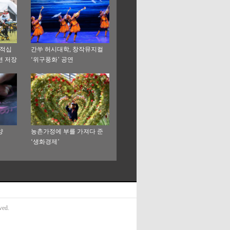
국적십
간쑤 허시대학, 창작뮤지컬
련 저장
‘위구풍화’ 공연
양
농촌가정에 부를 가져다 준
‘생화경제’