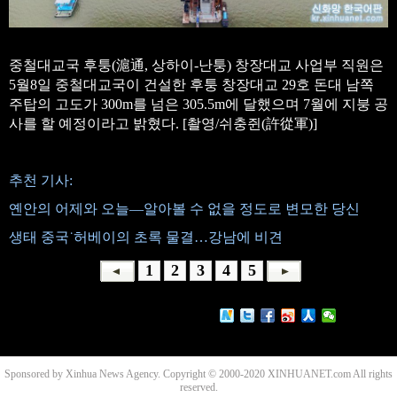
중철대교국 후퉁(滬通, 상하이-난퉁) 창장대교 사업부 직원은
5월8일 중철대교국이 건설한 후퉁 창장대교 29호 돈대 남쪽
주탑의 고도가 300m를 넘은 305.5m에 달했으며 7월에 지붕 공
사를 할 예정이라고 밝혔다. [촬영/쉬충쥔(許從軍)]
추천 기사:
옌안의 어제와 오늘—알아볼 수 없을 정도로 변모한 당신
생태 중국˙허베이의 초록 물결…강남에 비견
1
2
3
4
5