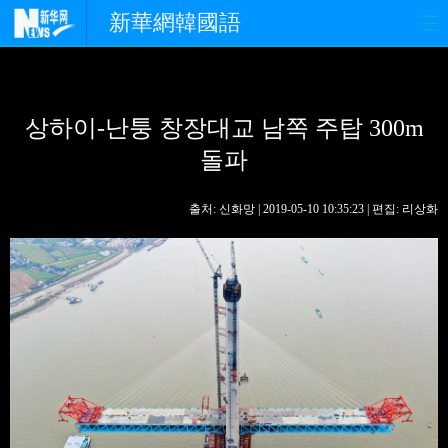
新華網韓國語
홈페이지
최신뉴스
정치
상하이-난퉁 창장대교 남쪽 주탑 300m
경제
사회
포토
돌파
중한교류
핫 TV
문화
출처: 신화망 | 2019-05-10 10:35:23 | 편집: 리상화
연예
관광
오피니언
생생 중국어