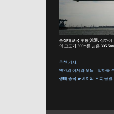
중철대교국 후퉁(滬通, 상하이-
의 고도가 300m를 넘은 305
추천 기사:
옌안의 어제와 오늘—알아볼 수
생태 중국˙허베이의 초록 물결