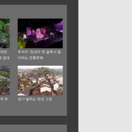
10년
푸저우: 천년의 옛 골목서 음
명 접대
미하는 전통문화
객 유
생기 발하는 천년 고성