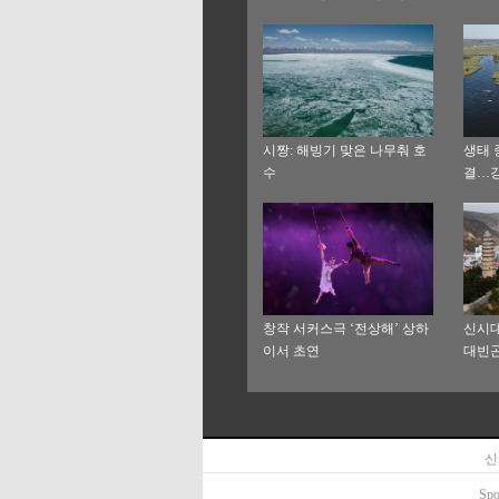
시짱: 해빙기 맞은 나무춰 호
생태 
수
결…
창작 서커스극 ‘전상해’ 상하
신시대
이서 초연
대빈곤
안 순