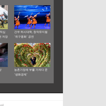
국적십
간쑤 허시대학, 창작뮤지컬
련 저장
‘위구풍화’ 공연
양
농촌가정에 부를 가져다 준
‘생화경제’