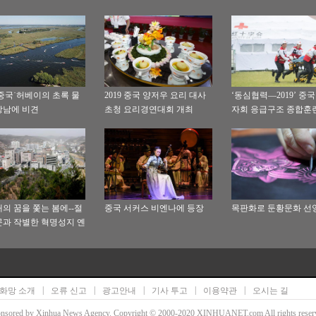
중국˙허베이의 초록 물
2019 중국 양저우 요리 대사
‘동심협력—2019’ 중
강남에 비견
초청 요리경연대회 개최
자회 응급구조 종합훈
서 거행
의 꿈을 쫓는 봄에--절
중국 서커스 비엔나에 등장
목판화로 둔황문화 선
과 작별한 혁명성지 옌
례