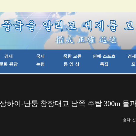
상하이-난퉁 창장대교 남쪽 주탑 300m 돌
출처: 신화