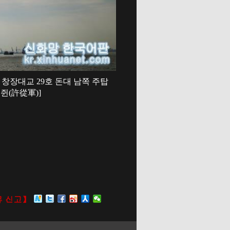
창장대교 29호 돈대 남쪽 주탑
쥔(許從軍)]