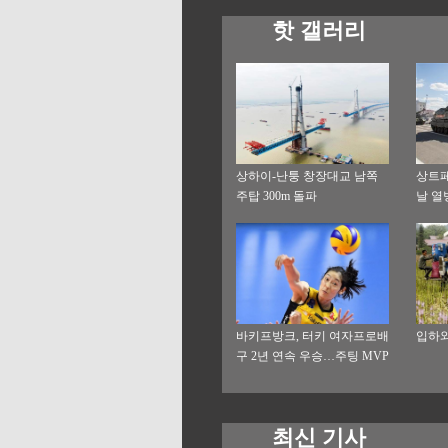
핫 갤러리
상하이-난퉁 창장대교 남쪽
상트
주탑 300m 돌파
날 열
바키프방크, 터키 여자프로배
입하와
구 2년 연속 우승…주팅 MVP
선정
최신 기사