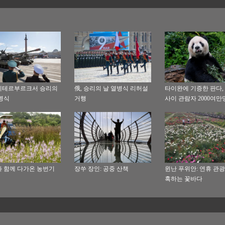
페테르부르크서 승리의
俄, 승리의 날 열병식 리허설
타이완에 기증한 판다, 
병식
거행
사이 관람자 2000여만
 함께 다가온 농번기
장쑤 장인: 공중 산책
윈난 푸위안: 연휴 관광
혹하는 꽃바다