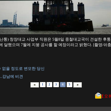
난퉁) 창장대교 사업부 직원은 5월8일 중철대교국이 건설한 후퉁 
.5m에 달했으며 7월에 지붕 공사를 할 예정이라고 밝혔다. [촬영/쉬충
 없을 정도로 변모한 당신
…강남에 비견
1
2
3
4
5